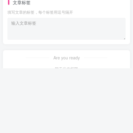
文章标签
填写文章的标签，每个标签用逗号隔开
Are you ready
暂无发布权限
副业赚钱
副业收入
小白创业
关于我们
Copyright © 2023 ·
大牛创业笔迹
·
豫ICP备2023013635号-1
· 由
大牛创
业网
强力驱动.