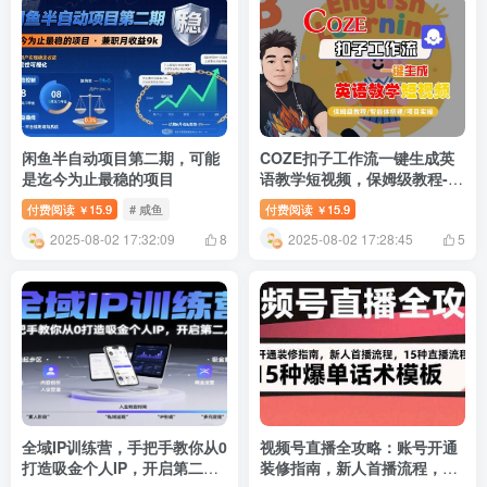
闲鱼半自动项目第二期，可能
COZE扣子工作流一键生成英
是迄今为止最稳的项目
语教学短视频，保姆级教程-智
能体搭建-项目实操
付费阅读
15.9
# 咸鱼
付费阅读
15.9
￥
￥
2025-08-02 17:32:09
2025-08-02 17:28:45
8
5
全域IP训练营，手把手教你从0
视频号直播全攻略：账号开通
打造吸金个人IP，开启第二人
装修指南，新人首播流程，15