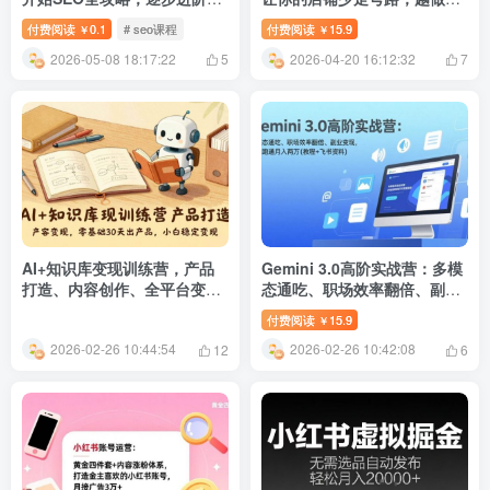
大神（更新26年）
好(更新26年04月)
付费阅读
0.1
# seo课程
付费阅读
15.9
￥
￥
2026-05-08 18:17:22
2026-04-20 16:12:32
5
7
AI+知识库变现训练营，产品
Gemini 3.0高阶实战营：多模
打造、内容创作、全平台变
态通吃、职场效率翻倍、副业
现，零基础30天出产品，小白
变现，一周跑通月入两万(教程
付费阅读
15.9
￥
稳定变现
+飞书资料)
2026-02-26 10:44:54
2026-02-26 10:42:08
12
6