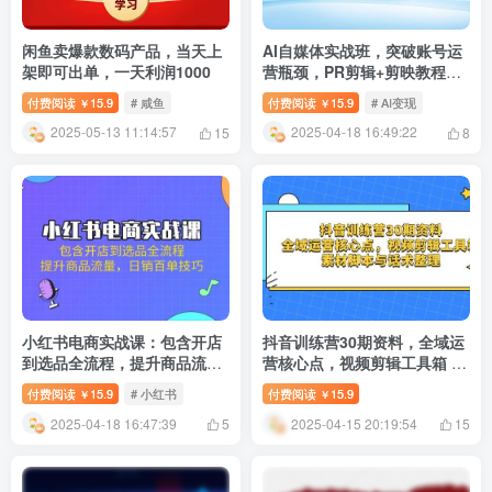
闲鱼卖爆款数码产品，当天上
AI自媒体实战班，突破账号运
架即可出单，一天利润1000
营瓶颈，PR剪辑+剪映教程全
流程覆盖
付费阅读
15.9
# 咸鱼
付费阅读
15.9
# AI变现
￥
￥
2025-05-13 11:14:57
2025-04-18 16:49:22
15
8
小红书电商实战课：包含开店
抖音训练营30期资料，全域运
到选品全流程，提升商品流
营核心点，视频剪辑工具箱 素
量，日销百单技巧
材脚本与话术整理
付费阅读
15.9
# 小红书
付费阅读
15.9
￥
￥
2025-04-18 16:47:39
2025-04-15 20:19:54
5
15