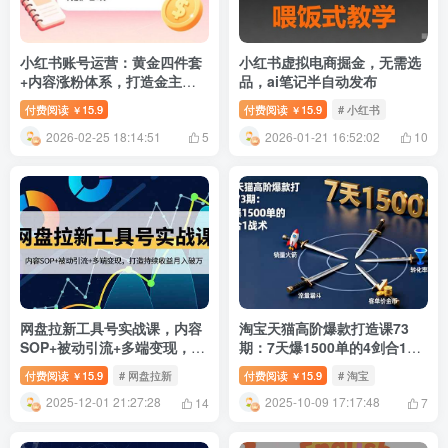
小红书账号运营：黄金四件套
小红书虚拟电商掘金，无需选
+内容涨粉体系，打造金主喜
品，ai笔记半自动发布
欢的小红书账号，月接广告3
付费阅读
15.9
付费阅读
15.9
# 小红书
￥
￥
万+
2026-02-25 18:14:51
2026-01-21 16:52:02
5
10
网盘拉新工具号实战课，内容
淘宝天猫高阶爆款打造课73
SOP+被动引流+多端变现，打
期：7天爆1500单的4剑合1战
造持续收益月入破万
术
付费阅读
15.9
# 网盘拉新
付费阅读
15.9
# 淘宝
￥
￥
2025-12-01 21:27:28
2025-10-09 17:17:48
14
7