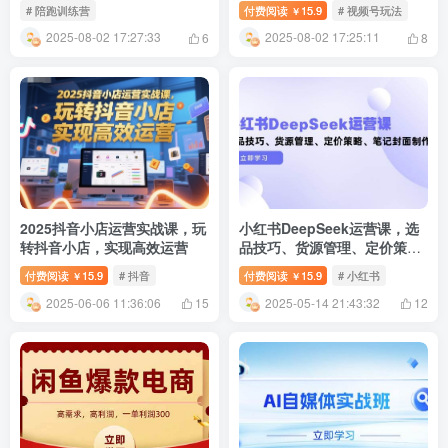
生
种爆单话术模板
# 陪跑训练营
付费阅读
15.9
# 视频号玩法
￥
2025-08-02 17:27:33
2025-08-02 17:25:11
6
8
2025抖音小店运营实战课，玩
小红书DeepSeek运营课，选
转抖音小店，实现高效运营
品技巧、货源管理、定价策
略、笔记封面制作
付费阅读
15.9
# 抖音
付费阅读
15.9
# 小红书
￥
￥
2025-06-06 11:36:06
2025-05-14 21:43:32
15
12