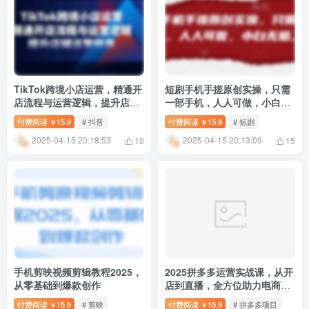
TikTok跨境小店运营，精通开
短剧手机手搓原创实操，只需
店流程与运营逻辑，提升店铺
一部手机，人人可做，小白无
运营效率
脑上手
付费阅读
15.9
# 抖音
付费阅读
15.9
# 短剧
￥
￥
2025-04-15 20:18:53
2025-04-15 20:13:09
10
15
手机剪映视频剪辑教程2025，
2025拼多多运营实战课，从开
从零基础到爆款创作
店到直播，全方位助力电商人
（40节课）
付费阅读
15.9
# 剪映
付费阅读
15.9
# 拼多多项目
￥
￥