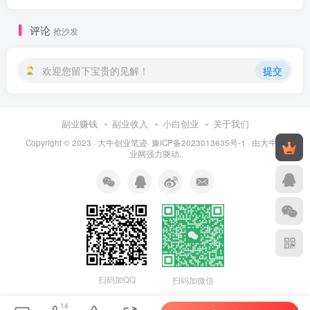
评论
抢沙发
欢迎您留下宝贵的见解！
提交
副业赚钱
副业收入
小白创业
关于我们
Copyright © 2023 ·
大牛创业笔迹
·
豫ICP备2023013635号-1
· 由
大牛创
业网
强力驱动.
扫码加QQ
扫码加微信
14