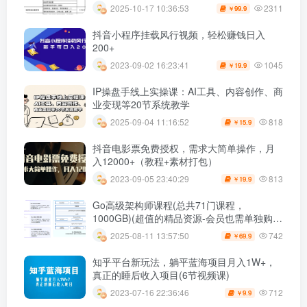
2311
2025-10-17 10:36:53
99.9
￥
抖音小程序挂载风行视频，轻松赚钱日入
200+
1045
2023-09-02 16:23:41
19.9
￥
IP操盘手线上实操课：AI工具、内容创作、商
业变现等20节系统教学
818
2025-09-04 11:16:52
15.9
￥
抖音电影票免费授权，需求大简单操作，月
入12000+（教程+素材打包）
813
2023-09-05 23:40:29
19.9
￥
Go高级架构师课程(总共71门课程，
1000GB)(超值的精品资源-会员也需单独购买
哦)
742
2025-08-11 13:57:50
69.9
￥
知乎平台新玩法，躺平蓝海项目月入1W+，
真正的睡后收入项目(6节视频课)
712
2023-07-16 22:36:46
9.9
￥