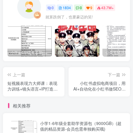
0
1834
0
9
43.7W+
就算跌倒了，也要豪迈的笑!
小学1-6年级全套助学资源包（9000GB）(超值的精品资源-会员也需单独购买哦)
既恐怖又搞笑的鬼片（10部猛鬼恐怖片都是喜剧片）
上一篇
下一篇
短视频表现力大师课：表现
小红书虚拟电商项目，用
力训练+镜头语言+IP打造，
AI+自动化在小红书做SEO虚
解锁3秒抓住流量密码
拟电商，精准流量
相关推荐
小学1-6年级全套助学资源包（9000GB）(超
值的精品资源-会员也需单独购买哦)