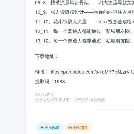
09_8、找准流量脚步骨架——四大主流爆款文案
10_9、强人设吸粉设计——为你的内容注入灵魂
11_10、花小钱撬大流量——Dou+投放全攻略.
12_11、每一个普通人都能通过「私域朋友圈」
13_12、每一个普通人都能通过「私域朋友圈」
下载地址：
链接：https://pan.baidu.com/s/1qMY7p6LzrV
提取码：1688
©
版权声明
文章版权归作者所有，未经允许请勿转载。
会员教程
创业项目