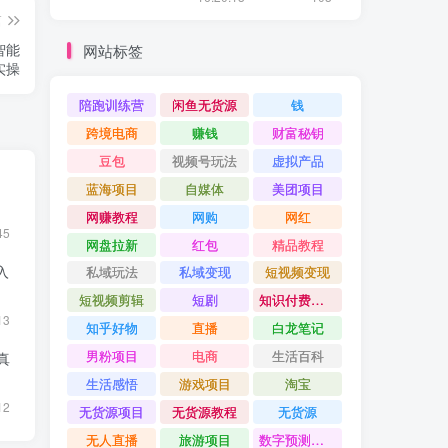
篇
智能
网站标签
实操
陪跑训练营
闲鱼无货源
钱
跨境电商
赚钱
财富秘钥
豆包
视频号玩法
虚拟产品
蓝海项目
自媒体
美团项目
网赚教程
网购
网红
45
网盘拉新
红包
精品教程
入
私域玩法
私域变现
短视频变现
短视频剪辑
短剧
知识付费项目
13
知乎好物
直播
白龙笔记
男粉项目
电商
生活百科
真
生活感悟
游戏项目
淘宝
12
无货源项目
无货源教程
无货源
无人直播
旅游项目
数字预测大师