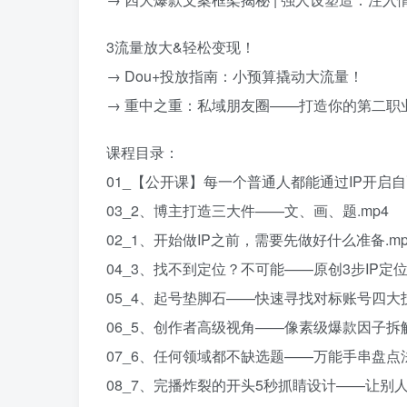
3流量放大&轻松变现！
→ Dou+投放指南：小预算撬动大流量！
→ 重中之重：私域朋友圈——打造你的第二职业
课程目录：
01_【公开课】每一个普通人都能通过IP开启自
03_2、博主打造三大件——文、画、题.mp4
02_1、开始做IP之前，需要先做好什么准备.mp
04_3、找不到定位？不可能——原创3步IP定位法
05_4、起号垫脚石——快速寻找对标账号四大技
06_5、创作者高级视角——像素级爆款因子拆解
07_6、任何领域都不缺选题——万能手串盘点法
08_7、完播炸裂的开头5秒抓睛设计——让别人