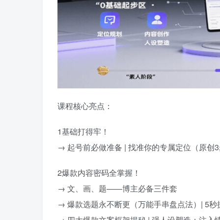
课程核心亮点：
1基础打得牢！
→ 起号前必做准备 | 找准你的专属定位（原创
2爆款内容密码全掌握！
→ 文、画、题——博主必备三件套
→ 爆款选题永不断更（万能手串盘点法）| 5
→ 四大爆款文案框架揭秘 | 强人设塑造：注入