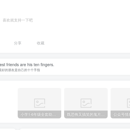
喜欢就支持一下吧
分享
收藏
st friends are his ten fingers.
最好的朋友是自己的十个手指
小学1-6年级全套助学资源包（9000GB）(超值的精品资源-会员也需单独购买哦)
既恐怖又搞笑的鬼片（10部猛鬼恐怖片都是喜剧片）