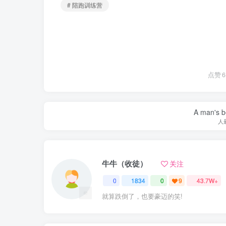
# 陪跑训练营
点赞
6
A man's be
人
牛牛（收徒）
关注
0
1834
0
9
43.7W+
就算跌倒了，也要豪迈的笑!