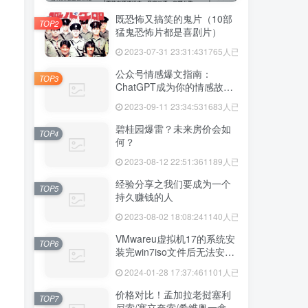
既恐怖又搞笑的鬼片（10部
TOP2
猛鬼恐怖片都是喜剧片）
2023-07-31 23:31:43
1765人已阅读
公众号情感爆文指南：
TOP3
ChatGPT成为你的情感故事
好帮手！
2023-09-11 23:34:53
1683人已阅读
碧桂园爆雷？未来房价会如
TOP4
何？
2023-08-12 22:51:36
1189人已阅读
经验分享之我们要成为一个
TOP5
持久赚钱的人
2023-08-02 18:08:24
1140人已阅读
VMwareu虚拟机17的系统安
TOP6
装完win7iso文件后无法安装
vmtool解决方法
2024-01-28 17:37:46
1101人已阅读
价格对比！孟加拉老挝塞利
TOP7
尼索/塞立奈索/希维奥一盒价