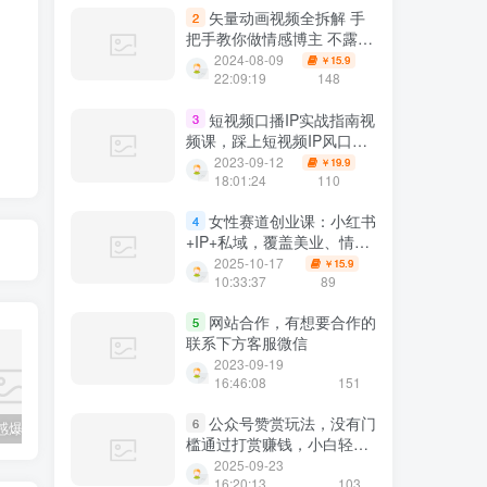
矢量动画视频全拆解 手
2
把手教你做情感博主 不露脸
做个人IP
2024-08-09
15.9
￥
22:09:19
148
短视频口播IP实战指南视
3
频课，踩上短视频IP风口，
做能赚钱的生意（22节课）
2023-09-12
19.9
￥
18:01:24
110
女性赛道创业课：小红书
4
+IP+私域，覆盖美业、情
感、培训
2025-10-17
15.9
￥
10:33:37
89
网站合作，有想要合作的
5
联系下方客服微信
2023-09-19
16:46:08
151
公众号赞赏玩法，没有门
6
公众号情感爆文指南：ChatGPT成为你的情感故事好帮手！
碧桂园爆雷？未来房价会如何？
经验分享之我们要成为一个持久赚钱的人
槛通过打赏赚钱，小白轻松
搞钱
2025-09-23
16:20:13
103