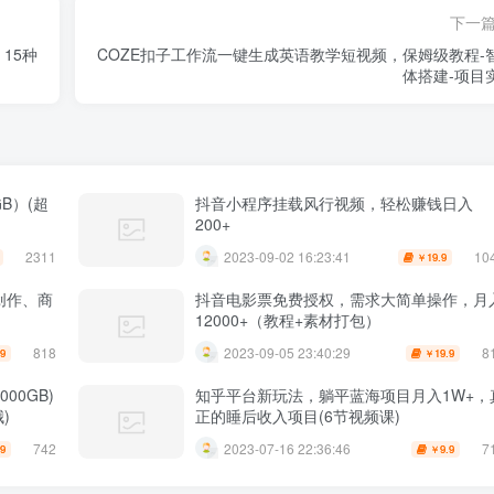
下一
15种
COZE扣子工作流一键生成英语教学短视频，保姆级教程-
体搭建-项目
B）(超
抖音小程序挂载风行视频，轻松赚钱日入
200+
2311
10
2023-09-02 16:23:41
19.9
￥
创作、商
抖音电影票免费授权，需求大简单操作，月
12000+（教程+素材打包）
818
8
2023-09-05 23:40:29
.9
19.9
￥
00GB)
知乎平台新玩法，躺平蓝海项目月入1W+，
)
正的睡后收入项目(6节视频课)
742
7
2023-07-16 22:36:46
.9
9.9
￥