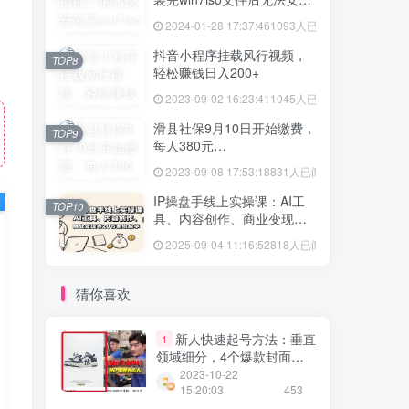
vmtool解决方法
2024-01-28 17:37:46
1093人已阅读
抖音小程序挂载风行视频，
TOP8
轻松赚钱日入200+
2023-09-02 16:23:41
1045人已阅读
滑县社保9月10日开始缴费，
TOP9
每人380元…
2023-09-08 17:53:18
831人已阅读
IP操盘手线上实操课：AI工
TOP10
具、内容创作、商业变现等
20节系统教学
2025-09-04 11:16:52
818人已阅读
猜你喜欢
新人快速起号方法：垂直
1
领域细分，4个爆款封面技
巧助力点击增长
2023-10-22
15:20:03
453