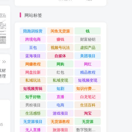
网站标签
陪跑训练营
闲鱼无货源
钱
跨境电商
赚钱
财富秘钥
公众号情感爆文指南：ChatGPT成为你的情感故事好帮手！
碧桂园爆雷？未来房价会如何？
经验分享之我们要成为一个持久赚钱的人
豆包
视频号玩法
虚拟产品
蓝海项目
自媒体
美团项目
篇
网赚教程
网购
网红
素材
网盘拉新
红包
精品教程
整理
私域玩法
私域变现
短视频变现
短视频剪辑
短剧
知识付费项目
知乎好物
直播
白龙笔记
男粉项目
电商
生活百科
生活感悟
游戏项目
淘宝
无货源项目
无货源教程
无货源
45
无人直播
旅游项目
数字预测大师