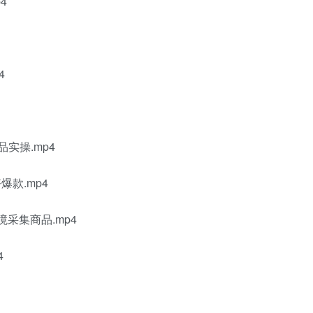
4
4
品实操.mp4
爆款.mp4
境采集商品.mp4
4