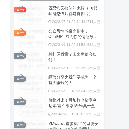
既恐怖又搞笑的鬼片（10部
TOP2
猛鬼恐怖片都是喜剧片）
2023-07-31 23:31:43
1744人已阅读
公众号情感爆文指南：
TOP3
ChatGPT成为你的情感故事
好帮手！
2023-09-11 23:34:53
1682人已阅读
碧桂园爆雷？未来房价会如
TOP4
何？
2023-08-12 22:51:36
1189人已阅读
经验分享之我们要成为一个
TOP5
持久赚钱的人
2023-08-02 18:08:24
1139人已阅读
价格对比！孟加拉老挝塞利
TOP6
尼索/塞立奈索/希维奥一盒价
格多少
2024-08-05 18:45:01
1095人已阅读
VMwareu虚拟机17的系统安
TOP7
装完win7iso文件后无法安装