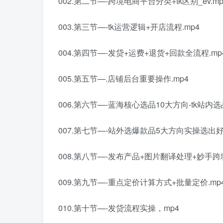
002.第二节—-跨境电商平台分类+tk区别_ev.mp
003.第三节—-tk运营逻辑+开店流程.mp4
004.第四节—-发贷+运费+退货+回款全流程.mp
005.第五节—.店铺后台重要操作.mp4
006.第六节—-蓝海核心选品10大方向-tk站内选
007.第七节—-站外选爆款品5大方向实操选出好
008.第八节—-发布产品+图片翻译处理+妙手跨
009.第九节—-重点定价计算方式+批量定价.mp
010.第十节—-发贷流程实操，mp4