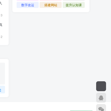
入
数字改运
搭建网站
提升认知课
13
真
12
论