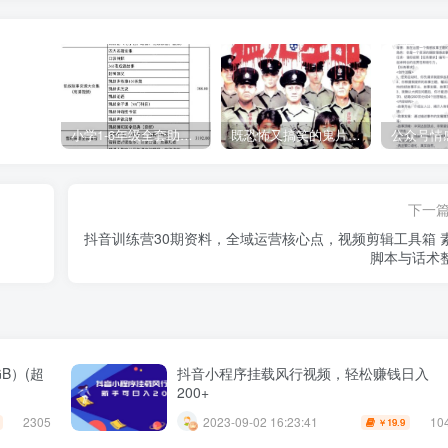
小学1-6年级全套助学资源包（9000GB）(超值的精品资源-会员也需单独购买哦)
既恐怖又搞笑的鬼片（10部猛鬼恐怖片都是喜剧片）
下一
抖音训练营30期资料，全域运营核心点，视频剪辑工具箱 
脚本与话术
B）(超
抖音小程序挂载风行视频，轻松赚钱日入
200+
2305
10
2023-09-02 16:23:41
19.9
￥