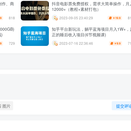
创作、商
抖音电影票免费授权，需求大简单操作，月
12000+（教程+素材打包）
818
8
2023-09-05 23:40:29
.9
19.9
￥
00GB)
知乎平台新玩法，躺平蓝海项目月入1W+，
)
正的睡后收入项目(6节视频课)
729
7
2023-07-16 22:36:46
.9
9.9
￥
图片
提交评