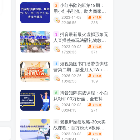
小红书陪跑班第19期：
2
用小红书引流，助力商家打
造淘宝爆款
2023-11-08
19.9
￥
22:06:55
238
抖音最新最火虚拟形象无
3
人直播整蛊玩法砸礼物教程
（视频开播教程+全套工
2023-09-03
19.9
￥
具）
17:26:35
371
短视频图书口播带货训练
4
营第二期，副业月入1W＋，
普通人也能复制的短视频带
2026-02-26
15.9
￥
货玩法
10:42:55
109
抖音矩阵实战课程：小白
5
从0到100万粉丝，全套抖音
变现实操
2024-02-03
19.9
￥
00:04:13
271
老板IP操盘攻略-30天实
6
战课程：百万粉大V教你做
一个赚钱的商业抖音号
2023-09-03
19.9
￥
17:48:41
126