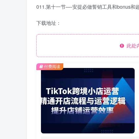
011.第十一节—-安提必做誓销工具和bonus和
下载地址：
此处
付费阅读