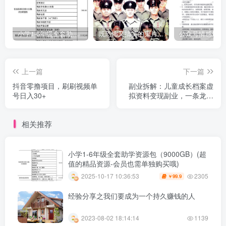
小学1-6年级全套助学资源包（9000GB）(超值的精品资源-会员也需单独购买哦)
既恐怖又搞笑的鬼片（10部猛鬼恐怖片都是喜剧片）
上一篇
下一篇
抖音零撸项目，刷刷视频单
副业拆解：儿童成长档案虚
号日入30+
拟资料变现副业，一条龙实
操玩法（教程+素材）
相关推荐
小学1-6年级全套助学资源包（9000GB）(超
值的精品资源-会员也需单独购买哦)
2305
2025-10-17 10:36:53
99.9
￥
经验分享之我们要成为一个持久赚钱的人
2023-08-02 18:14:14
1139