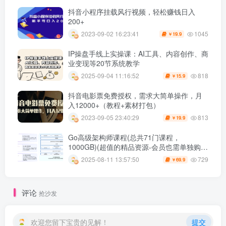
抖音小程序挂载风行视频，轻松赚钱日入
200+
1045
2023-09-02 16:23:41
19.9
￥
IP操盘手线上实操课：AI工具、内容创作、商
业变现等20节系统教学
818
2025-09-04 11:16:52
15.9
￥
抖音电影票免费授权，需求大简单操作，月
入12000+（教程+素材打包）
813
2023-09-05 23:40:29
19.9
￥
Go高级架构师课程(总共71门课程，
1000GB)(超值的精品资源-会员也需单独购买
哦)
729
2025-08-11 13:57:50
69.9
￥
评论
抢沙发
欢迎您留下宝贵的见解！
提交