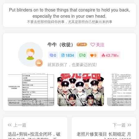
Put blinders on to those things that conspire to hold you back,
especially the ones in your own head.
不要去想那些阻碍你的事，尤其是那些自己想象出来的事
牛牛（收徒）
关注
0
1834
0
9
43.7W+
就算跌倒了，也要豪迈的笑!
小学1-6年级全套助学资源包（9000GB）(超值的精品资源-会员也需单独购买哦)
既恐怖又搞笑的鬼片（10部猛鬼恐怖片都是喜剧片）
上一篇
下一篇
选品+剪辑+投流全闭环，破
老照片修复项目 长期稳定 月