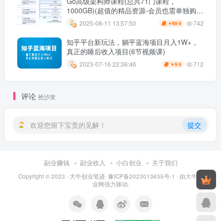
Go高级架构师课程(总共71门课程，
1000GB)(超值的精品资源-会员也需单独购买
哦)
742
2025-08-11 13:57:50
69.9
￥
知乎平台新玩法，躺平蓝海项目月入1W+，
真正的睡后收入项目(6节视频课)
712
2023-07-16 22:36:46
9.9
￥
评论
抢沙发
欢迎您留下宝贵的见解！
提交
副业赚钱
副业收入
小白创业
关于我们
Copyright © 2023 ·
大牛创业笔迹
·
豫ICP备2023013635号-1
· 由
大牛创
业网
强力驱动.