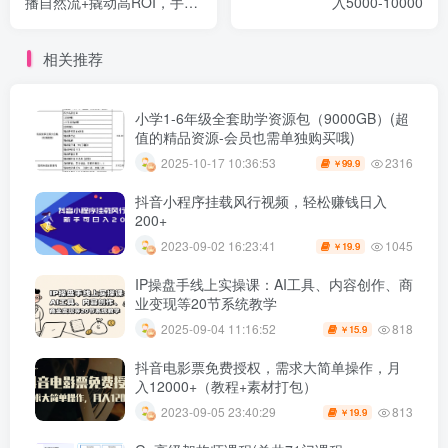
播自然流+撬动高ROI，手把
入5000-10000
手打通“选品-剪辑-测品-千川
随心推”全链
相关推荐
小学1-6年级全套助学资源包（9000GB）(超
值的精品资源-会员也需单独购买哦)
2316
2025-10-17 10:36:53
99.9
￥
抖音小程序挂载风行视频，轻松赚钱日入
200+
1045
2023-09-02 16:23:41
19.9
￥
IP操盘手线上实操课：AI工具、内容创作、商
业变现等20节系统教学
818
2025-09-04 11:16:52
15.9
￥
抖音电影票免费授权，需求大简单操作，月
入12000+（教程+素材打包）
813
2023-09-05 23:40:29
19.9
￥