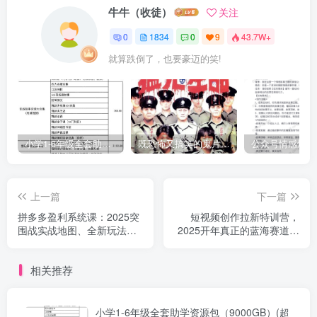
牛牛（收徒）
关注
0
1834
0
9
43.7W+
就算跌倒了，也要豪迈的笑!
小学1-6年级全套助学资源包（9000GB）(超值的精品资源-会员也需单独购买哦)
既恐怖又搞笑的鬼片（10部猛鬼恐怖片都是喜剧片）
上一篇
下一篇
拼多多盈利系统课：2025突
短视频创作拉新特训营，
围战实战地图、全新玩法、
2025开年真正的蓝海赛道，
冲刺计划及各板块技巧
国内+海外
相关推荐
小学1-6年级全套助学资源包（9000GB）(超