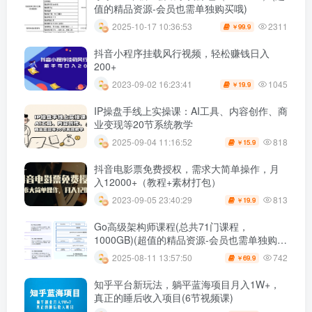
值的精品资源-会员也需单独购买哦)
2311
2025-10-17 10:36:53
99.9
￥
抖音小程序挂载风行视频，轻松赚钱日入
200+
1045
2023-09-02 16:23:41
19.9
￥
IP操盘手线上实操课：AI工具、内容创作、商
业变现等20节系统教学
818
2025-09-04 11:16:52
15.9
￥
抖音电影票免费授权，需求大简单操作，月
入12000+（教程+素材打包）
813
2023-09-05 23:40:29
19.9
￥
Go高级架构师课程(总共71门课程，
1000GB)(超值的精品资源-会员也需单独购买
哦)
742
2025-08-11 13:57:50
69.9
￥
知乎平台新玩法，躺平蓝海项目月入1W+，
真正的睡后收入项目(6节视频课)