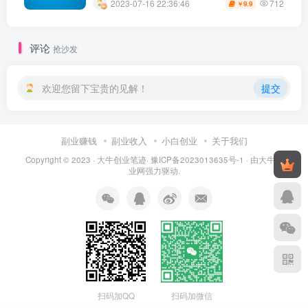
712
2023-07-16 22:36:46
9.9
￥
评论
抢沙发
欢迎您留下宝贵的见解！
提交
副业赚钱
副业收入
小白创业
关于我们
Copyright © 2023 ·
大牛创业笔迹
·
豫ICP备2023013635号-1
· 由
大牛创
业网
强力驱动.
扫码加QQ
扫码加微信