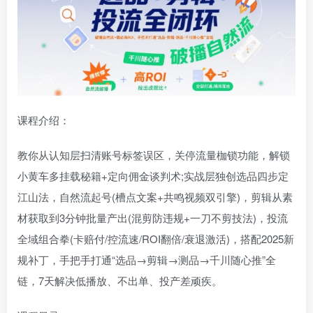
课程介绍：
教你从认知层​​扫清账号标签误区，关停流量枷锁功能，解锁
小黄车多挂载秘籍+定向佣金谈判术;​​实战层​​独创选品四步定
江山法，自然流起号(槽点文案+共鸣视频双引擎)，剪辑从素
材获取到3分钟批量产出(混剪防违规+一刀不剪技法)，投流
全域组合拳(卡赔付/控流速/ROI翻倍/衰退激活)，搭配2025新
规补丁，手把手打通“选品→剪辑→测品→千川随心推”全
链，7天解决低播放、不出单、投产差顽疾。