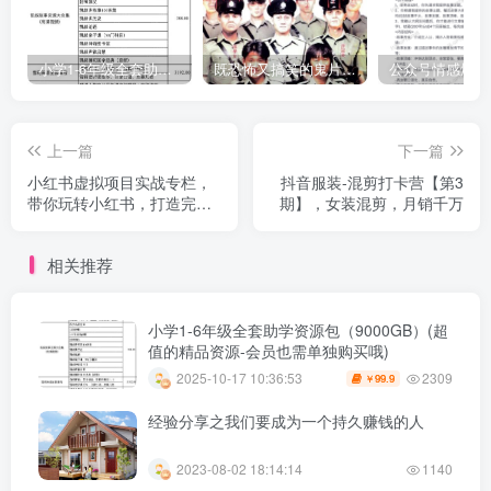
小学1-6年级全套助学资源包（9000GB）(超值的精品资源-会员也需单独购买哦)
既恐怖又搞笑的鬼片（10部猛鬼恐怖片都是喜剧片）
上一篇
下一篇
小红书虚拟项目实战专栏，
抖音服装-混剪打卡营【第3
带你玩转小红书，打造完善
期】，女装混剪，月销千万
的变现体系
相关推荐
小学1-6年级全套助学资源包（9000GB）(超
值的精品资源-会员也需单独购买哦)
2309
2025-10-17 10:36:53
99.9
￥
经验分享之我们要成为一个持久赚钱的人
2023-08-02 18:14:14
1140