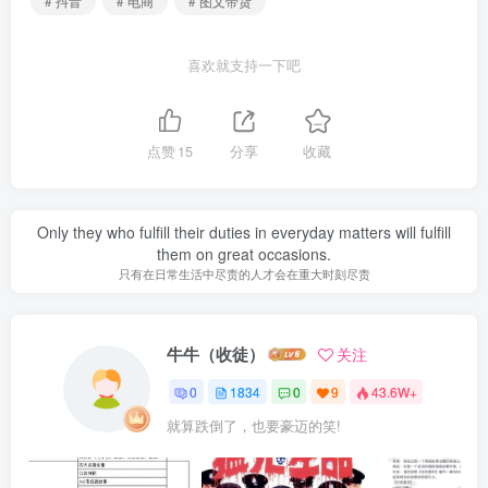
# 抖音
# 电商
# 图文带货
喜欢就支持一下吧
点赞
15
分享
收藏
Only they who fulfill their duties in everyday matters will fulfill
them on great occasions.
只有在日常生活中尽责的人才会在重大时刻尽责
牛牛（收徒）
关注
0
1834
0
9
43.6W+
就算跌倒了，也要豪迈的笑!