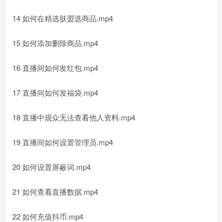
14 如何在精选肤盟选商品.mp4
15 如何添加删除商品.mp4
16 直播间如何发红包.mp4
17 直播间如何发福袋.mp4
18 直播中观众无法查看他人资料.mp4
19 直播间如何设置管理员.mp4
20 如何设置屏蔽词.mp4
21 如何查看直播数据.mp4
22 如何充值抖币.mp4