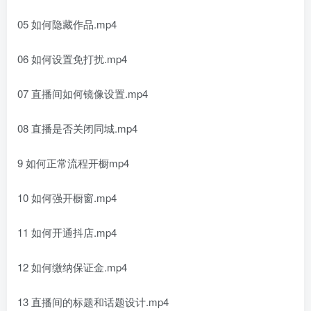
05 如何隐藏作品.mp4
06 如何设置免打扰.mp4
07 直播间如何镜像设置.mp4
08 直播是否关闭同城.mp4
9 如何正常流程开橱mp4
10 如何强开橱窗.mp4
11 如何开通抖店.mp4
12 如何缴纳保证金.mp4
13 直播间的标题和话题设计.mp4