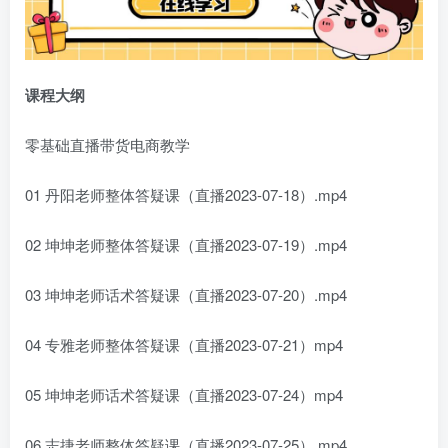
课程大纲
零基础直播带货电商教学
01 丹阳老师整体答疑课（直播2023-07-18）.mp4
02 坤坤老师整体答疑课（直播2023-07-19）.mp4
03 坤坤老师话术答疑课（直播2023-07-20）.mp4
04 专雅老师整体答疑课（直播2023-07-21）mp4
05 坤坤老师话术答疑课（直播2023-07-24）mp4
06 志捷老师整体答疑课（直播2023-07-25）.mp4