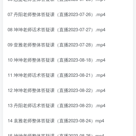
07 丹阳老师整体答疑课（直播2023-07-26）.mp4
08 坤坤老师话术答疑课（直播2023-07-27）.mp4
09 壹雅老师整体答疑课（直播2023-07-28）.mp4
10 坤坤老师整体答疑课（直播2023-08-18）.mp4
11 坤坤老师话术答疑课（直播2023-08-21）.mp4
12 坤坤老师整体答疑课（直播2023-08-22）.mp4
13 丹阳老师话术答疑课（直播2023-08-23）.mp4
14 袁雅老师整体答疑课（直播2023-08-24）mp4
15 坤坤老师整体答疑课（直播2023-08-25）mp4