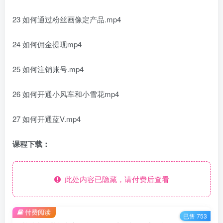
23 如何通过粉丝画像定产品.mp4
24 如何佣金提现mp4
25 如何注销账号.mp4
26 如何开通小风车和小雪花mp4
27 如何开通蓝V.mp4
课程下载：
此处内容已隐藏，请付费后查看
付费阅读
已售 753