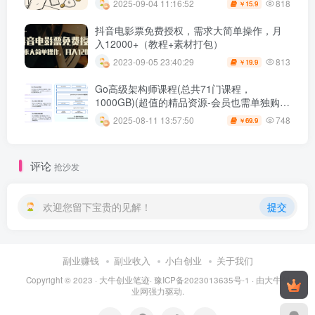
818
2025-09-04 11:16:52
15.9
￥
抖音电影票免费授权，需求大简单操作，月
入12000+（教程+素材打包）
813
2023-09-05 23:40:29
19.9
￥
Go高级架构师课程(总共71门课程，
1000GB)(超值的精品资源-会员也需单独购买
哦)
748
2025-08-11 13:57:50
69.9
￥
评论
抢沙发
欢迎您留下宝贵的见解！
提交
副业赚钱
副业收入
小白创业
关于我们
Copyright © 2023 ·
大牛创业笔迹
·
豫ICP备2023013635号-1
· 由
大牛创
业网
强力驱动.