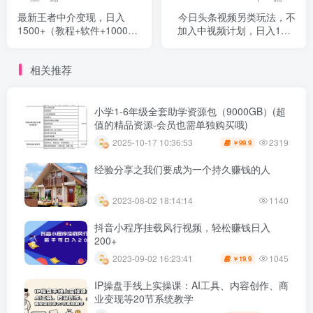
最新王者中介变现，日入
今日头条视频另类玩法，不
1500+（教程+软件+1000G
加入中视频计划，日入100-
王者教学素材）【揭秘】
200，可批量操作【揭秘】
相关推荐
小学1-6年级全套助学资源包（9000GB）(超
值的精品资源-会员也需单独购买哦)
2319
2025-10-17 10:36:53
99.9
￥
经验分享之我们要成为一个持久赚钱的人
2023-08-02 18:14:14
1140
抖音小程序挂载风行视频，轻松赚钱日入
200+
1045
2023-09-02 16:23:41
19.9
￥
IP操盘手线上实操课：AI工具、内容创作、商
业变现等20节系统教学