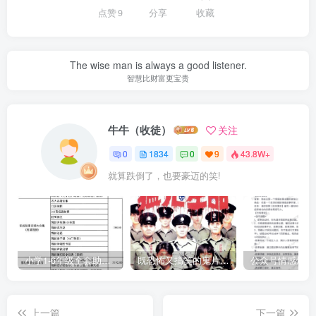
点赞
9
分享
收藏
The wise man is always a good listener.
智慧比财富更宝贵
牛牛（收徒）
关注
0
1834
0
9
43.8W+
就算跌倒了，也要豪迈的笑!
小学1-6年级全套助学资源包（9000GB）(超值的精品资源-会员也需单独购买哦)
既恐怖又搞笑的鬼片（10部猛鬼恐怖片都是喜剧片）
上一篇
下一篇