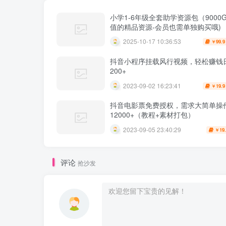
小学1-6年级全套助学资源包（9000G
值的精品资源-会员也需单独购买哦)
2025-10-17 10:36:53
99.9
￥
抖音小程序挂载风行视频，轻松赚钱
200+
2023-09-02 16:23:41
19.9
￥
抖音电影票免费授权，需求大简单操
12000+（教程+素材打包）
2023-09-05 23:40:29
19
￥
评论
抢沙发