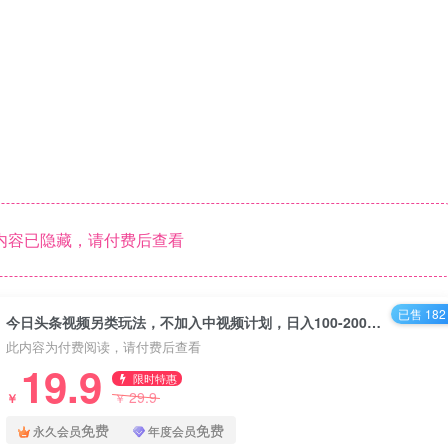
内容已隐藏，请付费后查看
已售 182
今日头条视频另类玩法，不加入中视频计划，日入100-200，可批量操作【揭秘】
此内容为付费阅读，请付费后查看
19.9
限时特惠
29.9
￥
￥
免费
免费
永久会员
年度会员