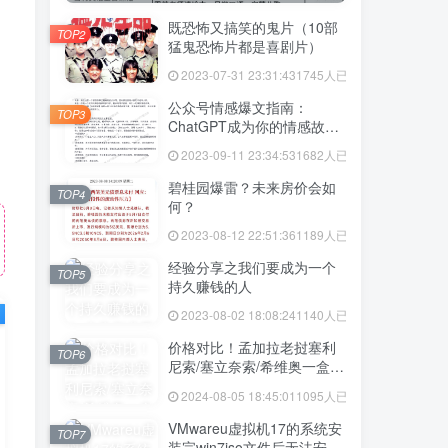
既恐怖又搞笑的鬼片（10部
TOP2
猛鬼恐怖片都是喜剧片）
2023-07-31 23:31:43
1745人已阅读
公众号情感爆文指南：
TOP3
ChatGPT成为你的情感故事
好帮手！
2023-09-11 23:34:53
1682人已阅读
碧桂园爆雷？未来房价会如
TOP4
何？
2023-08-12 22:51:36
1189人已阅读
经验分享之我们要成为一个
TOP5
持久赚钱的人
2023-08-02 18:08:24
1140人已阅读
价格对比！孟加拉老挝塞利
TOP6
尼索/塞立奈索/希维奥一盒价
格多少
2024-08-05 18:45:01
1095人已阅读
VMwareu虚拟机17的系统安
TOP7
装完win7iso文件后无法安装