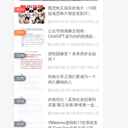
既恐怖又搞笑的鬼片（10部
TOP2
猛鬼恐怖片都是喜剧片）
2023-07-31 23:31:43
1745人已阅读
公众号情感爆文指南：
TOP3
ChatGPT成为你的情感故事
好帮手！
2023-09-11 23:34:53
1682人已阅读
碧桂园爆雷？未来房价会如
TOP4
何？
2023-08-12 22:51:36
1189人已阅读
经验分享之我们要成为一个
TOP5
持久赚钱的人
2023-08-02 18:08:24
1140人已阅读
价格对比！孟加拉老挝塞利
TOP6
尼索/塞立奈索/希维奥一盒价
格多少
2024-08-05 18:45:01
1095人已阅读
VMwareu虚拟机17的系统安
TOP7
装完win7iso文件后无法安装