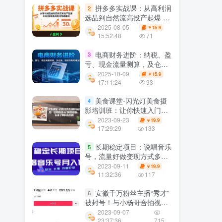
拼多多实战课：从高利润
2
选品到自然流高投产起爆 30
天实现低风险可持续盈利
2025-08-05
15.9
￥
15:52:48
71
电商财务进阶：纳税、盈
3
亏、现金流量测算，及仓
库、退款账务处理全知晓
2025-10-09
15.9
￥
17:11:24
93
美食课堂-闪光灯美食摄
4
影培训班：让你快速入门商
拍设备，全面了解闪光原理
2023-09-23
19.9
￥
17:29:29
133
长期稳定项目：说唱音乐
5
号，流量好做变现方式多极
力推荐！！
2023-09-11
19.9
￥
11:32:36
117
安徽千万粉丝主播“秀才”
6
被封号！与小杨哥合拍视频
后命运发生逆转
2023-09-07
23:37:36
715