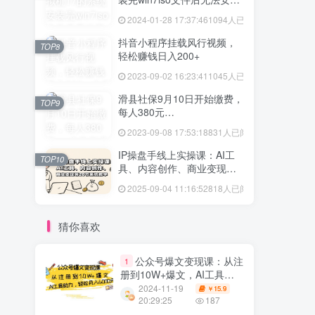
vmtool解决方法
2024-01-28 17:37:46
1094人已阅读
抖音小程序挂载风行视频，
TOP8
轻松赚钱日入200+
2023-09-02 16:23:41
1045人已阅读
滑县社保9月10日开始缴费，
TOP9
每人380元…
2023-09-08 17:53:18
831人已阅读
IP操盘手线上实操课：AI工
TOP10
具、内容创作、商业变现等
20节系统教学
2025-09-04 11:16:52
818人已阅读
猜你喜欢
公众号爆文变现课：从注
1
册到10W+爆文，AI工具助
力，轻松月入6000元
2024-11-19
15.9
￥
20:29:25
187