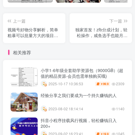
上一篇
下一篇
视频号好物分享解析，简单
独家首发！zfb分成计划，轻
粗暴可以批量方大的项目
松操作，咸鱼选手也能月入
【揭秘】
过万
相关推荐
小学1-6年级全套助学资源包（9000GB）(超
值的精品资源-会员也需单独购买哦)
2309
2025-10-17 10:36:53
99.9
￥
经验分享之我们要成为一个持久赚钱的人
2023-08-02 18:14:14
1140
抖音小程序挂载风行视频，轻松赚钱日入
200+
1045
2023-09-02 16:23:41
19.9
￥