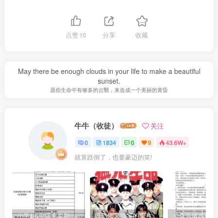
点赞
10
分享
收藏
May there be enough clouds in your life to make a beautiful
sunset.
愿你生命中有够多的云翳，来造成一个美丽的黄昏
牛牛（收徒）
关注
0
1834
0
9
43.6W+
就算跌倒了，也要豪迈的笑!
小学1-6年级全套助学资源包（9000GB）(超值的精品资源-会员也需单独购买哦)
既恐怖又搞笑的鬼片（10部猛鬼恐怖片都是喜剧片）