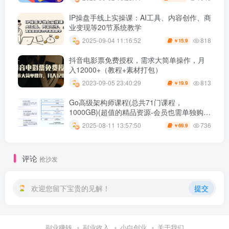
IP操盘手线上实操课：AI工具、内容创作、商
业变现等20节系统教学
818
2025-09-04 11:16:52
15.9
￥
抖音电影票免费授权，需求大简单操作，月
入12000+（教程+素材打包）
813
2023-09-05 23:40:29
19.9
￥
Go高级架构师课程(总共71门课程，
1000GB)(超值的精品资源-会员也需单独购买
哦)
736
2025-08-11 13:57:50
69.9
￥
评论
抢沙发
欢迎您留下宝贵的见解！
提交
副业赚钱
副业收入
小白创业
关于我们