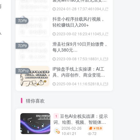
南
vmtool解决方法
2024-01-28 17:37:46
1094人已阅读
抖音小程序挂载风行视频，
TOP8
轻松赚钱日入200+
认
2023-09-02 16:23:41
1045人已阅读
滑县社保9月10日开始缴费，
TOP9
每人380元…
2023-09-08 17:53:18
831人已阅读
IP操盘手线上实操课：AI工
TOP10
具、内容创作、商业变现等
20节系统教学
2025-09-04 11:16:52
818人已阅读
猜你喜欢
豆包AI全栈实战课：提示
1
词、绘图、视频、智能体，
一套课程打通AI创作与办公
2026-02-26
15.9
￥
自动化
10:41:21
72