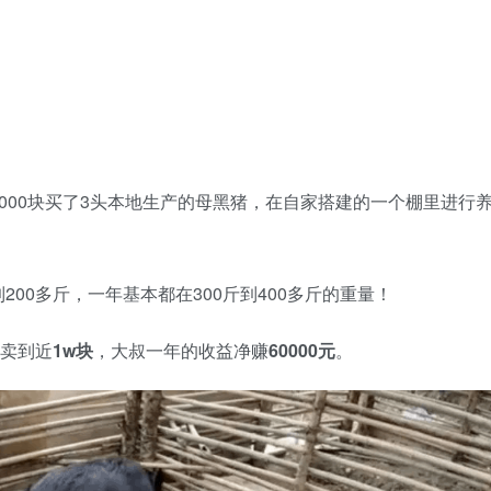
000块买了3头本地生产的母黑猪，在自家搭建的一个棚里进行
00多斤，一年基本都在300斤到400多斤的重量！
以卖到近
1w块
，大叔一年的收益净赚
60000元
。