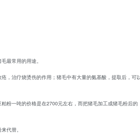
猪毛最常用的用途。
敛疮，治疗烧烫伤的作用；猪毛中有大量的氨基酸，提取后，可
粕粉一吨的价格是在2700元左右，而把猪毛加工成猪毛粉后的
。
粉来代替。