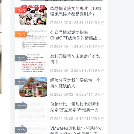
既恐怖又搞笑的鬼片（10部
TOP2
猛鬼恐怖片都是喜剧片）
2023-07-31 23:31:43
1745人已阅读
公众号情感爆文指南：
TOP3
ChatGPT成为你的情感故事
好帮手！
2023-09-11 23:34:53
1682人已阅读
碧桂园爆雷？未来房价会如
TOP4
何？
2023-08-12 22:51:36
1189人已阅读
经验分享之我们要成为一个
TOP5
持久赚钱的人
2023-08-02 18:08:24
1140人已阅读
价格对比！孟加拉老挝塞利
一
TOP6
尼索/塞立奈索/希维奥一盒价
格多少
2024-08-05 18:45:01
1095人已阅读
VMwareu虚拟机17的系统安
TOP7
装完win7iso文件后无法安装