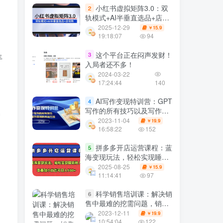
小红书虚拟矩阵3.0：双
2
轨模式+AI半垂直选品+店矩
阵
2025-12-29
15.9
￥
19:18:07
94
这个平台正在闷声发财！
3
丰
入局者还不多！
2024-03-22
17:24:44
140
AI写作变现特训营：GPT
4
写作的所有技巧以及写作变
现的具体方法（141节课）
2023-11-04
19.9
￥
16:58:22
152
拼多多开店运营课程：蓝
5
海变现玩法，轻松实现睡后
收入，零基础小白也可日入
2025-08-25
15.9
￥
5张
11:14:41
97
科学销售培训课：解决销
6
售中最难的挖需问题，销售
人必学
2023-12-11
19.9
￥
10:54:04
122