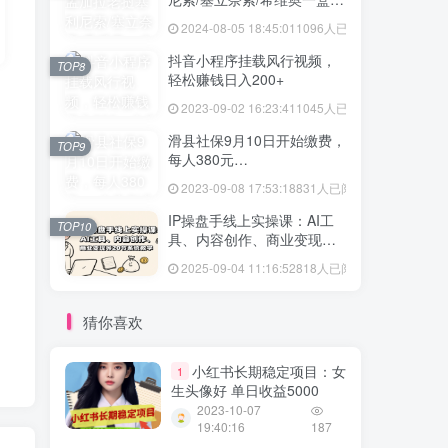
格多少
2024-08-05 18:45:01
1096人已阅读
抖音小程序挂载风行视频，
TOP8
轻松赚钱日入200+
2023-09-02 16:23:41
1045人已阅读
滑县社保9月10日开始缴费，
TOP9
每人380元…
2023-09-08 17:53:18
831人已阅读
IP操盘手线上实操课：AI工
TOP10
具、内容创作、商业变现等
20节系统教学
2025-09-04 11:16:52
818人已阅读
猜你喜欢
小红书长期稳定项目：女
1
生头像好 单日收益5000
2023-10-07
19:40:16
187