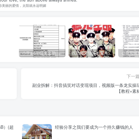
你美丽的爱情，太阳就永远明媚
小学1-6年级全套助学资源包（9000GB）(超值的精品资源-会员也需单独购买哦)
既恐怖又搞笑的鬼片（10部猛鬼恐怖片都是喜剧片）
下一
副业拆解：抖音搞笑对话变现项目，视频版一条龙实操
【教程+素
B）(超
经验分享之我们要成为一个持久赚钱的人