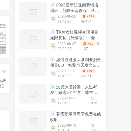
2023最新短视频剪辑培
2
训班，剪映全套教程，从小
白到大师零基础速成课
2023-06-20
19.9
￥
12:42:27
434
TK美女短视频变现项目
3
无限复制（升级版），全网
最高性价比项目
2023-08-07
9.9
￥
23:09:27
137
公众号情感爆文指南：ChatGPT成为你的情感故事好帮手！
碧桂园爆雷？未来房价会如何？
经验分享之我们要成为一个持久赚钱的人
如何通过微头条副业掘金
4
项目6.0，实测当天发文5
篇，变现90，傻瓜式写作轻
2023-11-12
19.9
篇
￥
松赚钱
17:40:23
251
玩法
材】
没资源没背景，人过40
5
岁可做这3个生意，非常冷
门，低调赚钱
2023-12-15
17:51:35
372
暮雪职场厚黑学免费在线
6
收听
2023-09-19
17:15:15
141