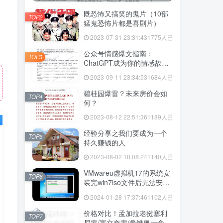
既恐怖又搞笑的鬼片（10部
TOP2
猛鬼恐怖片都是喜剧片）
2023-07-31 23:31:43
1775人已阅读
公众号情感爆文指南：
TOP3
ChatGPT成为你的情感故事
好帮手！
2023-09-11 23:34:53
1684人已阅读
碧桂园爆雷？未来房价会如
TOP4
何？
2023-08-12 22:51:36
1189人已阅读
经验分享之我们要成为一个
TOP5
持久赚钱的人
2023-08-02 18:08:24
1140人已阅读
VMwareu虚拟机17的系统安
TOP6
装完win7iso文件后无法安装
vmtool解决方法
2024-01-28 17:37:46
1102人已阅读
价格对比！孟加拉老挝塞利
TOP7
尼索/塞立奈索/希维奥一盒价