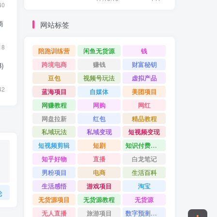
40
商
网站标签
18
陪跑训练营
闲鱼无货源
钱
跨境电商
赚钱
财富秘钥
)
豆包
视频号玩法
虚拟产品
42
蓝海项目
自媒体
美团项目
网赚教程
网购
网红
网盘拉新
红包
精品教程
私域玩法
私域变现
短视频变现
短视频剪辑
短剧
知识付费项目
知乎好物
直播
白龙笔记
男粉项目
电商
生活百科
生活感悟
游戏项目
淘宝
论
无货源项目
无货源教程
无货源
无人直播
旅游项目
数字预测大师