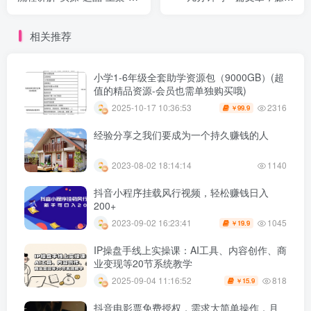
动发货等
100多元（包含全套教程）
相关推荐
小学1-6年级全套助学资源包（9000GB）(超
值的精品资源-会员也需单独购买哦)
2316
2025-10-17 10:36:53
99.9
￥
经验分享之我们要成为一个持久赚钱的人
2023-08-02 18:14:14
1140
抖音小程序挂载风行视频，轻松赚钱日入
200+
1045
2023-09-02 16:23:41
19.9
￥
IP操盘手线上实操课：AI工具、内容创作、商
业变现等20节系统教学
818
2025-09-04 11:16:52
15.9
￥
抖音电影票免费授权，需求大简单操作，月