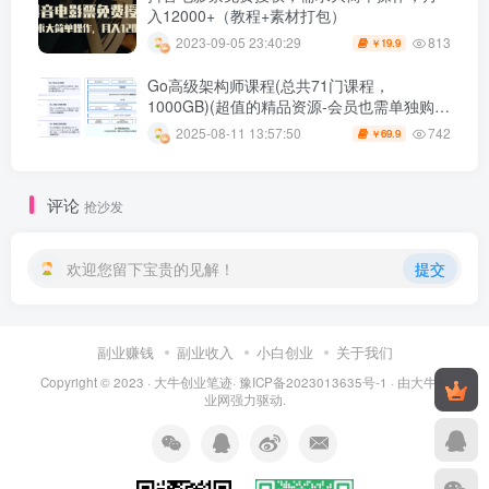
入12000+（教程+素材打包）
813
2023-09-05 23:40:29
19.9
￥
Go高级架构师课程(总共71门课程，
1000GB)(超值的精品资源-会员也需单独购买
哦)
742
2025-08-11 13:57:50
69.9
￥
评论
抢沙发
欢迎您留下宝贵的见解！
提交
副业赚钱
副业收入
小白创业
关于我们
Copyright © 2023 ·
大牛创业笔迹
·
豫ICP备2023013635号-1
· 由
大牛创
业网
强力驱动.