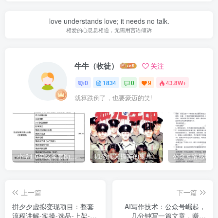
love understands love; it needs no talk.
相爱的心息息相通，无需用言语倾诉
牛牛（收徒）
关注
0
1834
0
9
43.8W+
就算跌倒了，也要豪迈的笑!
小学1-6年级全套助学资源包（9000GB）(超值的精品资源-会员也需单独购买哦)
既恐怖又搞笑的鬼片（10部猛鬼恐怖片都是喜剧片）
上一篇
下一篇
拼夕夕虚拟变现项目：整套
AI写作技术：公众号崛起，
流程讲解-实操-选品-上架-自
几分钟写一篇文章，赚取