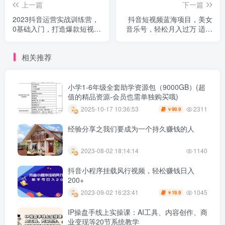
上一篇
下一篇
2023抖音运营实战训练营，
抖音短视频蓝海项目，美女
0基础入门，打造爆款短视频
音乐号，轻松月入过万 适合
（52节也就是）
小白（教程+100G素材）
相关推荐
小学1-6年级全套助学资源包（9000GB）(超
值的精品资源-会员也需单独购买哦)
2311
2025-10-17 10:36:53
99.9
￥
经验分享之我们要成为一个持久赚钱的人
2023-08-02 18:14:14
1140
抖音小程序挂载风行视频，轻松赚钱日入
200+
1045
2023-09-02 16:23:41
19.9
￥
IP操盘手线上实操课：AI工具、内容创作、商
业变现等20节系统教学