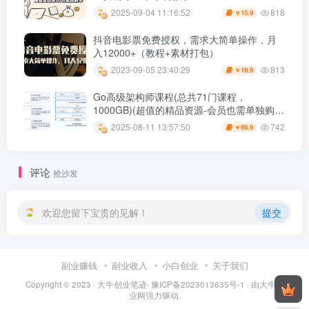
818
2025-09-04 11:16:52
15.9
￥
抖音电影票免费授权，需求大简单操作，月
入12000+（教程+素材打包）
813
2023-09-05 23:40:29
19.9
￥
Go高级架构师课程(总共71门课程，
1000GB)(超值的精品资源-会员也需单独购买
哦)
742
2025-08-11 13:57:50
69.9
￥
评论
抢沙发
欢迎您留下宝贵的见解！
提交
副业赚钱
副业收入
小白创业
关于我们
Copyright © 2023 ·
大牛创业笔迹
·
豫ICP备2023013635号-1
· 由
大牛创
业网
强力驱动.