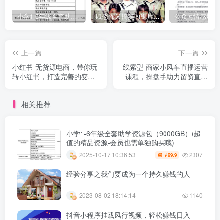
小学1-6年级全套助学资源包（9000GB）(超值的精品资源-会员也需单独购买哦)
既恐怖又搞笑的鬼片（10部猛鬼恐怖片都是喜剧片）
上一篇
下一篇
小红书-无货源电商，带你玩
线索型-商家小风车直播运营
转小红书，打造完善的变现
课程，操盘手助力留资直播
体系
间带货0-1手把手教学
相关推荐
小学1-6年级全套助学资源包（9000GB）(超
值的精品资源-会员也需单独购买哦)
2307
2025-10-17 10:36:53
99.9
￥
经验分享之我们要成为一个持久赚钱的人
2023-08-02 18:14:14
1140
抖音小程序挂载风行视频，轻松赚钱日入