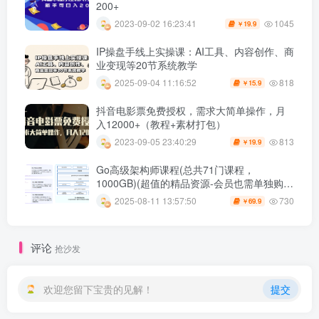
200+
1045
2023-09-02 16:23:41
19.9
￥
IP操盘手线上实操课：AI工具、内容创作、商
业变现等20节系统教学
818
2025-09-04 11:16:52
15.9
￥
抖音电影票免费授权，需求大简单操作，月
入12000+（教程+素材打包）
813
2023-09-05 23:40:29
19.9
￥
Go高级架构师课程(总共71门课程，
1000GB)(超值的精品资源-会员也需单独购买
哦)
730
2025-08-11 13:57:50
69.9
￥
评论
抢沙发
欢迎您留下宝贵的见解！
提交