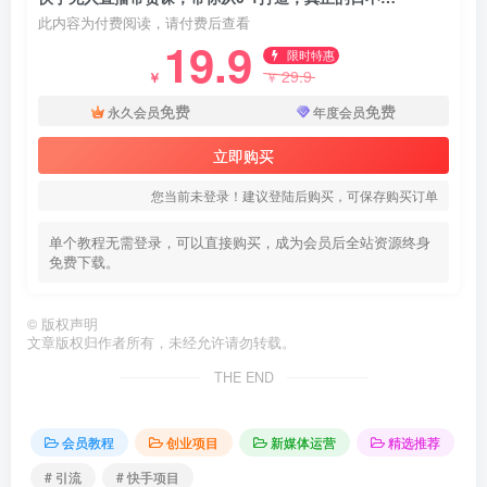
此内容为付费阅读，请付费后查看
19.9
限时特惠
29.9
￥
￥
免费
免费
永久会员
年度会员
立即购买
您当前未登录！建议登陆后购买，可保存购买订单
单个教程无需登录，可以直接购买，成为会员后全站资源终身
免费下载。
©
版权声明
文章版权归作者所有，未经允许请勿转载。
THE END
会员教程
创业项目
新媒体运营
精选推荐
# 引流
# 快手项目