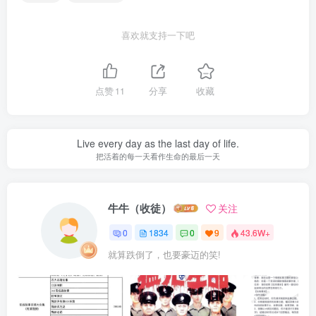
喜欢就支持一下吧
点赞
11
分享
收藏
Live every day as the last day of life.
把活着的每一天看作生命的最后一天
牛牛（收徒）
关注
0
1834
0
9
43.6W+
就算跌倒了，也要豪迈的笑!