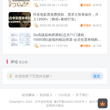
818
2025-09-04 11:16:52
15.9
￥
抖音电影票免费授权，需求大简单操作，月
入12000+（教程+素材打包）
813
2023-09-05 23:40:29
19.9
￥
Go高级架构师课程(总共71门课程，
1000GB)(超值的精品资源-会员也需单独购买
哦)
730
2025-08-11 13:57:50
69.9
￥
评论
抢沙发
欢迎您留下宝贵的见解！
提交
副业赚钱
副业收入
小白创业
关于我们
Copyright © 2023 ·
大牛创业笔迹
·
豫ICP备2023013635号-1
· 由
大牛创
业网
强力驱动.