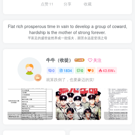
点赞
11
分享
收藏
Flat rich prosperous time in vain to develop a group of coward,
hardship is the mother of strong forever.
平富足的盛世徒然养成一批懦夫，困苦永远是坚强之母
牛牛（收徒）
关注
0
1834
0
9
43.6W+
就算跌倒了，也要豪迈的笑!
小学1-6年级全套助学资源包（9000GB）(超值的精品资源-会员也需单独购买哦)
既恐怖又搞笑的鬼片（10部猛鬼恐怖片都是喜剧片）