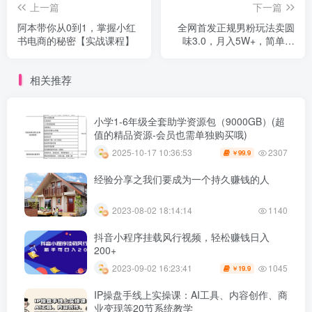
上一篇
下一篇
阿本带你从0到1，掌握小红
全网首发正规男粉玩法卖圆
书电商的秘密【实战课程】
味3.0，月入5W+，简单粗
暴，操作简单，保姆式教
学，小白轻松上手
相关推荐
小学1-6年级全套助学资源包（9000GB）(超
值的精品资源-会员也需单独购买哦)
2307
2025-10-17 10:36:53
99.9
￥
经验分享之我们要成为一个持久赚钱的人
2023-08-02 18:14:14
1140
抖音小程序挂载风行视频，轻松赚钱日入
200+
1045
2023-09-02 16:23:41
19.9
￥
IP操盘手线上实操课：AI工具、内容创作、商
业变现等20节系统教学