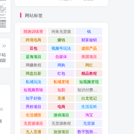
网站标签
公众号情感爆文指南：ChatGPT成为你的情感故事好帮手！
碧桂园爆雷？未来房价会如何？
经验分享之我们要成为一个持久赚钱的人
陪跑训练营
闲鱼无货源
钱
跨境电商
赚钱
财富秘钥
篇
豆包
视频号玩法
虚拟产品
年站
蓝海项目
自媒体
美团项目
脚跟
网赚教程
网购
网红
网盘拉新
红包
精品教程
私域玩法
私域变现
短视频变现
短视频剪辑
短剧
知识付费项目
知乎好物
直播
白龙笔记
男粉项目
电商
生活百科
40
生活感悟
游戏项目
淘宝
商
无货源项目
无货源教程
无货源
无人直播
旅游项目
数字预测大师