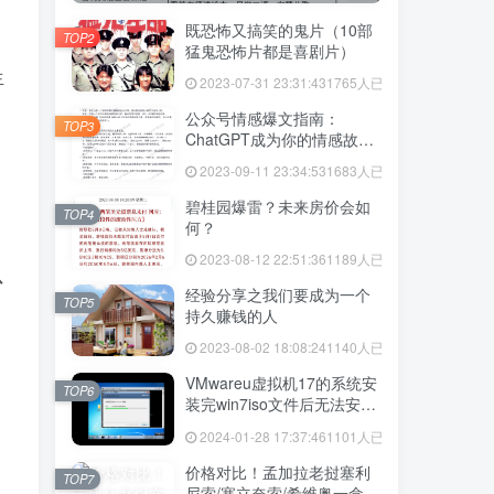
既恐怖又搞笑的鬼片（10部
TOP2
猛鬼恐怖片都是喜剧片）
生
2023-07-31 23:31:43
1765人已阅读
公众号情感爆文指南：
TOP3
ChatGPT成为你的情感故事
好帮手！
2023-09-11 23:34:53
1683人已阅读
碧桂园爆雷？未来房价会如
TOP4
何？
2023-08-12 22:51:36
1189人已阅读
以
经验分享之我们要成为一个
TOP5
持久赚钱的人
2023-08-02 18:08:24
1140人已阅读
VMwareu虚拟机17的系统安
TOP6
装完win7iso文件后无法安装
vmtool解决方法
2024-01-28 17:37:46
1101人已阅读
价格对比！孟加拉老挝塞利
TOP7
尼索/塞立奈索/希维奥一盒价