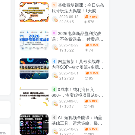
某收费培训课：今日头条
2
账号玩法大揭秘！1天疯狂
发布50篇高质量文章，你也
2023-09-13
19.9
￥
可以做到
22:36:15
578
2026电商新品盈利实战
3
课：不备货选品 、付费起
爆、全域布局、供应链闭环
2025-12-29
15.9
￥
全流程
19:15:22
74
网盘拉新工具号实战课，
4
内容SOP+被动引流+多端变
现，打造持续收益月入破万
2025-12-01
15.9
￥
21:27:28
85
0成本！纯利润日入
5
600+，淘宝虚拟项目从0-1
全套课程详细实操教学，小
2023-09-03
19.9
￥
白…
17:16:17
149
AI+短视频全能课：涵盖
6
基础工具、运营策略、爆款
制作、职场赋能、剪辑技巧
2025-10-09
15.9
￥
17:22:47
283