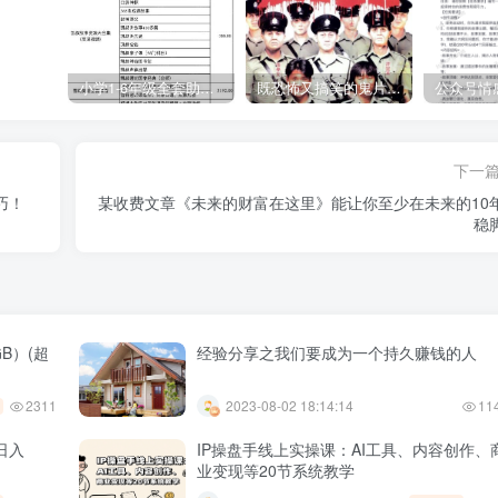
小学1-6年级全套助学资源包（9000GB）(超值的精品资源-会员也需单独购买哦)
既恐怖又搞笑的鬼片（10部猛鬼恐怖片都是喜剧片）
下一
巧！
某收费文章《未来的财富在这里》能让你至少在未来的10
稳
B）(超
经验分享之我们要成为一个持久赚钱的人
2311
2023-08-02 18:14:14
11
日入
IP操盘手线上实操课：AI工具、内容创作、
业变现等20节系统教学