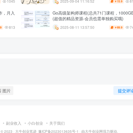
1045
8
2025-09-04 11:16:52
15.9
￥
作，月入
Go高级架构师课程(总共71门课程，1000GB
(超值的精品资源-会员也需单独购买哦)
813
7
2025-08-11 13:57:50
.9
69.9
￥
图片
提交评
副业收入
小白创业
关于我们
 © 2023 ·
大牛创业笔迹
·
豫ICP备2023013635号-1
· 由
大牛创业网
强力驱动.