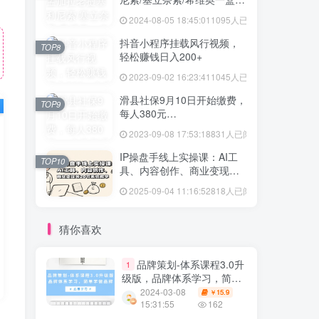
格多少
2024-08-05 18:45:01
1095人已阅读
抖音小程序挂载风行视频，
TOP8
轻松赚钱日入200+
2023-09-02 16:23:41
1045人已阅读
滑县社保9月10日开始缴费，
TOP9
每人380元…
2023-09-08 17:53:18
831人已阅读
IP操盘手线上实操课：AI工
TOP10
具、内容创作、商业变现等
20节系统教学
2025-09-04 11:16:52
818人已阅读
猜你喜欢
品牌策划-体系课程3.0升
1
级版，品牌体系学习，简单
学做品牌
2024-03-08
15.9
￥
15:31:55
162