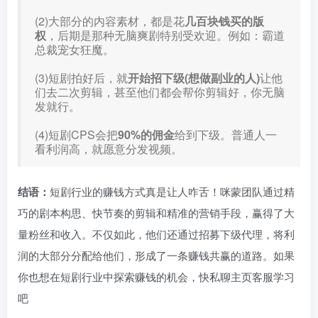
(2)大部分的内容素材，都是花
几百块钱买的版
权
，后期是那种无脑爽剧特别受欢迎。例如：霸道
总裁宠女狂魔。
(3)短剧拍好后，就
开始招下级(想做副业的人)
让他
们去二次剪辑，甚至他们都会帮你剪辑好，你无脑
发就行。
(4)短剧CPS会把
90%的佣金
给到下级。普通人一
看利润高，就愿意分发视频。
结语：
短剧行业的赚钱方式真是让人咋舌！咪蒙团队通过精
巧的剧本构思、快节奏的剪辑和精准的营销手段，赢得了大
量粉丝和收入。不仅如此，他们还通过招募下级代理，将利
润的大部分分配给他们，形成了一条赚钱共赢的道路。如果
你也想在短剧行业中探索赚钱的机会，快私聊主页客服学习
吧