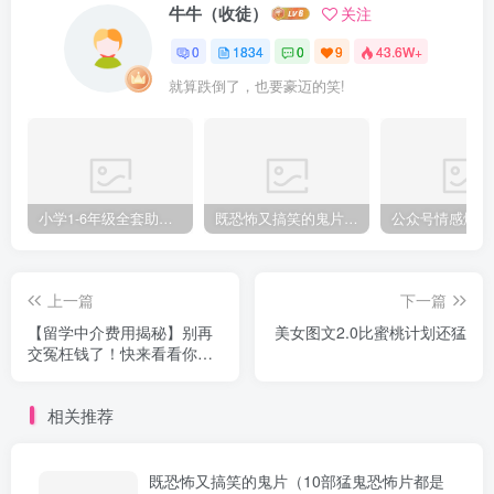
牛牛（收徒）
关注
0
1834
0
9
43.6W+
就算跌倒了，也要豪迈的笑!
小学1-6年级全套助学资源包（9000GB）(超值的精品资源-会员也需单独购买哦)
既恐怖又搞笑的鬼片（10部猛鬼恐怖片都是喜剧片）
上一篇
下一篇
【留学中介费用揭秘】别再
美女图文2.0比蜜桃计划还猛
交冤枉钱了！快来看看你的
费用是否太贵！
相关推荐
既恐怖又搞笑的鬼片（10部猛鬼恐怖片都是