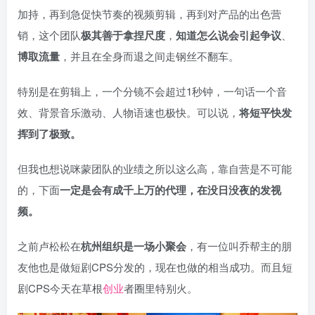
加持，再到急促快节奏的视频剪辑，再到对产品的出色营
销，这个团队
极其善于拿捏尺度
，
知道怎么说会引起争议
、
博取流量
，并且在全身而退之间走钢丝不翻车。
特别是在剪辑上，一个分镜不会超过1秒钟，一句话一个音
效、背景音乐激动、人物语速也极快。可以说，
将短平快发
挥到了极致。
但我也想说咪蒙团队的业绩之所以这么高，靠自营是不可能
的，下面
一定是会有成千上万的代理，在没日没夜的发视
频。
之前卢松松在
杭州组织是一场小聚会
，有一位叫乔帮主的朋
友他也是做短剧CPS分发的，现在也做的相当成功。而且短
剧CPS今天在草根
创业
者圈里特别火。