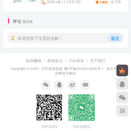
729
2025-08-11 13:57:50
69.9
￥
评论
抢沙发
欢迎您留下宝贵的见解！
提交
副业赚钱
副业收入
小白创业
关于我们
Copyright © 2023 ·
大牛创业笔迹
·
豫ICP备2023013635号-1
· 由
大牛创
业网
强力驱动.
扫码加QQ
扫码加微信