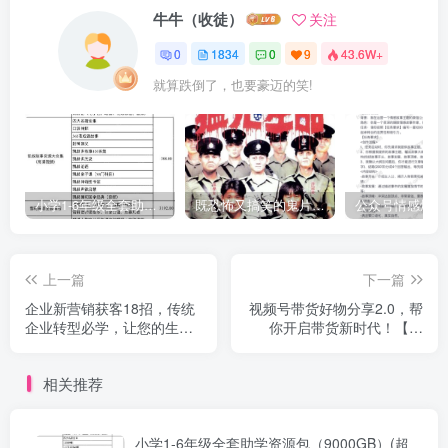
牛牛（收徒）
关注
0
1834
0
9
43.6W+
就算跌倒了，也要豪迈的笑!
小学1-6年级全套助学资源包（9000GB）(超值的精品资源-会员也需单独购买哦)
既恐怖又搞笑的鬼片（10部猛鬼恐怖片都是喜剧片）
上一篇
下一篇
企业新营销获客18招，传统
视频号带货好物分享2.0，帮
企业转型必学，让您的生意
你开启带货新时代！【揭
更好做！
秘】
相关推荐
小学1-6年级全套助学资源包（9000GB）(超