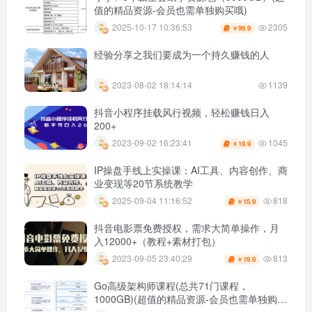
值的精品资源-会员也需单独购买哦)
2305
2025-10-17 10:36:53
99.9
￥
经验分享之我们要成为一个持久赚钱的人
2023-08-02 18:14:14
1139
抖音小程序挂载风行视频，轻松赚钱日入
200+
1045
2023-09-02 16:23:41
19.9
￥
IP操盘手线上实操课：AI工具、内容创作、商
业变现等20节系统教学
818
2025-09-04 11:16:52
15.9
￥
抖音电影票免费授权，需求大简单操作，月
入12000+（教程+素材打包）
813
2023-09-05 23:40:29
19.9
￥
Go高级架构师课程(总共71门课程，
1000GB)(超值的精品资源-会员也需单独购买
哦)