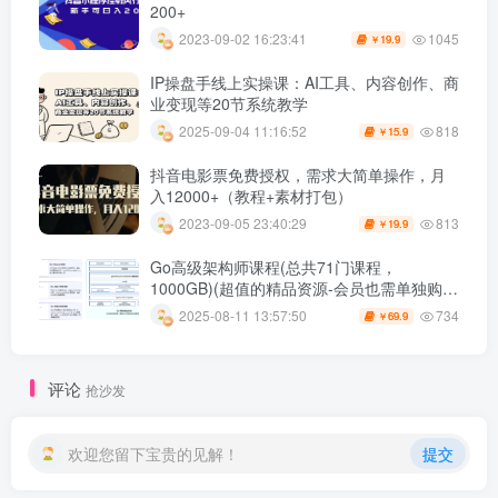
200+
1045
2023-09-02 16:23:41
19.9
￥
IP操盘手线上实操课：AI工具、内容创作、商
业变现等20节系统教学
818
2025-09-04 11:16:52
15.9
￥
抖音电影票免费授权，需求大简单操作，月
入12000+（教程+素材打包）
813
2023-09-05 23:40:29
19.9
￥
Go高级架构师课程(总共71门课程，
1000GB)(超值的精品资源-会员也需单独购买
哦)
734
2025-08-11 13:57:50
69.9
￥
评论
抢沙发
欢迎您留下宝贵的见解！
提交