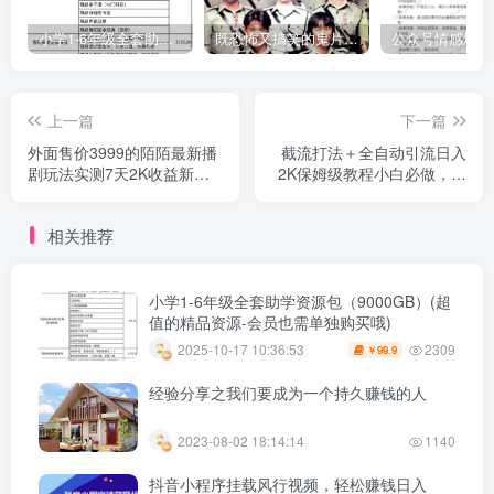
小学1-6年级全套助学资源包（9000GB）(超值的精品资源-会员也需单独购买哦)
既恐怖又搞笑的鬼片（10部猛鬼恐怖片都是喜剧片）
上一篇
下一篇
外面售价3999的陌陌最新播
截流打法＋全自动引流日入
剧玩法实测7天2K收益新手
2K保姆级教程小白必做，附
小白都可操作
项目通用公式【揭秘】
相关推荐
小学1-6年级全套助学资源包（9000GB）(超
值的精品资源-会员也需单独购买哦)
2309
2025-10-17 10:36:53
99.9
￥
经验分享之我们要成为一个持久赚钱的人
2023-08-02 18:14:14
1140
抖音小程序挂载风行视频，轻松赚钱日入