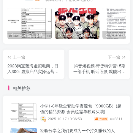
小学1-6年级全套助学资源包（9000GB）(超值的精品资源-会员也需单独购买哦)
既恐怖又搞笑的鬼片（10部猛鬼恐怖片都是喜剧片）
上一篇
下一篇
2023淘宝蓝海虚拟电商，日
抖音短视频·带货特训营15期
入300+虚拟产品实操运营，
一部手机 听话照做 就能出单
蓝海选品+案例拆解
随时随地都能赚钱
相关推荐
小学1-6年级全套助学资源包（9000GB）(超
值的精品资源-会员也需单独购买哦)
2311
2025-10-17 10:36:53
99.9
￥
经验分享之我们要成为一个持久赚钱的人