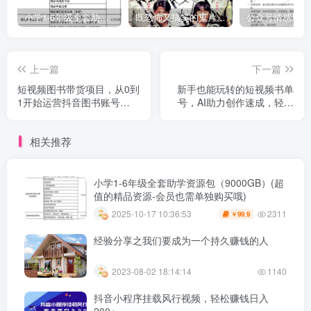
小学1-6年级全套助学资源包（9000GB）(超值的精品资源-会员也需单独购买哦)
既恐怖又搞笑的鬼片（10部猛鬼恐怖片都是喜剧片）
上一篇
下一篇
短视频图书带货项目，从0到
新手也能玩转的短视频书单
1开始运营抖音图书账号
号，AI助力创作速成，轻松
（10节课）
赚取丰厚收益
相关推荐
小学1-6年级全套助学资源包（9000GB）(超
值的精品资源-会员也需单独购买哦)
2311
2025-10-17 10:36:53
99.9
￥
经验分享之我们要成为一个持久赚钱的人
2023-08-02 18:14:14
1140
抖音小程序挂载风行视频，轻松赚钱日入