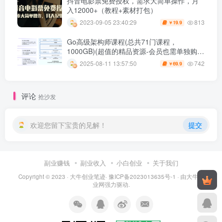
抖音电影票免费授权，需求大简单操作，月
入12000+（教程+素材打包）
813
2023-09-05 23:40:29
19.9
￥
Go高级架构师课程(总共71门课程，
1000GB)(超值的精品资源-会员也需单独购买
哦)
742
2025-08-11 13:57:50
69.9
￥
评论
抢沙发
欢迎您留下宝贵的见解！
提交
副业赚钱
副业收入
小白创业
关于我们
Copyright © 2023 ·
大牛创业笔迹
·
豫ICP备2023013635号-1
· 由
大牛创
业网
强力驱动.