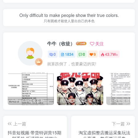
Only difficult to make people show their true colors.
只有困难才能使人显出自己的本色
牛牛（收徒）
关注
0
1834
0
9
43.7W+
就算跌倒了，也要豪迈的笑!
小学1-6年级全套助学资源包（9000GB）(超值的精品资源-会员也需单独购买哦)
既恐怖又搞笑的鬼片（10部猛鬼恐怖片都是喜剧片）
上一篇
下一篇
抖音短视频·带货特训营15期
淘宝虚拟整店搬运采集玩法