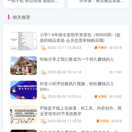
一部手机 听话照做 就能出单
分享课：整店搬运采集玩
随时随地都能赚钱
法，保姆级实操教程
相关推荐
小学1-6年级全套助学资源包（9000GB）(超
值的精品资源-会员也需单独购买哦)
2316
2025-10-17 10:36:53
99.9
￥
经验分享之我们要成为一个持久赚钱的人
2023-08-02 18:14:14
1140
抖音小程序挂载风行视频，轻松赚钱日入
200+
1045
2023-09-02 16:23:41
19.9
￥
IP操盘手线上实操课：AI工具、内容创作、商
业变现等20节系统教学
818
2025-09-04 11:16:52
15.9
￥