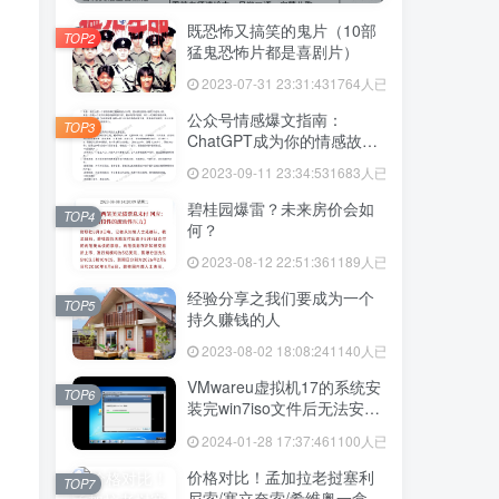
既恐怖又搞笑的鬼片（10部
TOP2
猛鬼恐怖片都是喜剧片）
2023-07-31 23:31:43
1764人已阅读
公众号情感爆文指南：
TOP3
ChatGPT成为你的情感故事
好帮手！
2023-09-11 23:34:53
1683人已阅读
碧桂园爆雷？未来房价会如
TOP4
何？
2023-08-12 22:51:36
1189人已阅读
经验分享之我们要成为一个
TOP5
持久赚钱的人
2023-08-02 18:08:24
1140人已阅读
VMwareu虚拟机17的系统安
TOP6
装完win7iso文件后无法安装
vmtool解决方法
2024-01-28 17:37:46
1100人已阅读
价格对比！孟加拉老挝塞利
TOP7
尼索/塞立奈索/希维奥一盒价