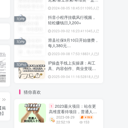
格多少
2024-08-05 18:45:01
1095人已阅读
抖音小程序挂载风行视频，
TOP8
轻松赚钱日入200+
2023-09-02 16:23:41
1045人已阅读
滑县社保9月10日开始缴费，
TOP9
每人380元…
2023-09-08 17:53:18
831人已阅读
IP操盘手线上实操课：AI工
TOP10
具、内容创作、商业变现等
20节系统教学
2025-09-04 11:16:52
818人已阅读
公众号情感爆文指南：ChatGPT成为你的情感故事好帮手！
碧桂园爆雷？未来房价会如何？
经验分享之我们要成为一个持久赚钱的人
猜你喜欢
篇
2023最火项目：站在更
1
【揭
高维度看待项目，普通人如
秘】
何月入十万【揭秘】
2023-08-29
19.9
￥
22:52:19
153