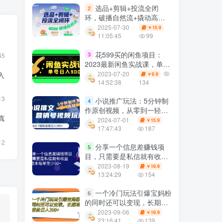
选品+剪辑+投流全闭
2
环，破播自然流+撬动高
ROI，手把手打通“选品-剪
2025-07-30
15.9
￥
辑-测品-千川随心推”全链
11:05:45
99
花599买的闲鱼项目：
3
45
2023最新闲鱼实战课，单号
日入300+（7节课）
2023-07-20
入
9.9
￥
14:52:38
134
13
小说推广玩法：5分钟制
4
作原创视频，从零到一轻松
真
实现每日500元收入
2024-07-01
15.9
￥
17:47:43
187
12
分享一个信息差赚钱项
5
目，只需要是私信就有收
益，0成本每单至少50+
2023-08-19
19.9
￥
13:24:29
154
一个冷门玩法引爆宝妈粉
6
的同时还可以变现，长期项
目轻松日入300+
2023-09-06
19.9
￥
23:16:41
139