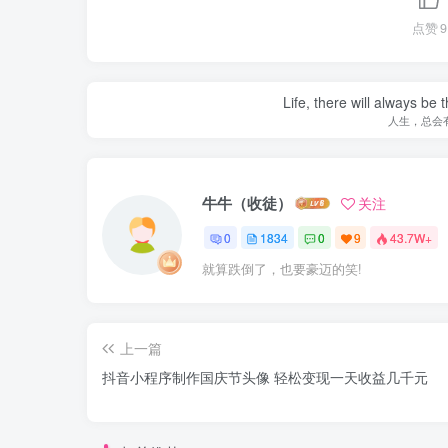
点赞
9
Life, there will always b
人生，总会
牛牛（收徒）
关注
0
1834
0
9
43.7W+
就算跌倒了，也要豪迈的笑!
上一篇
抖音小程序制作国庆节头像 轻松变现一天收益几千元