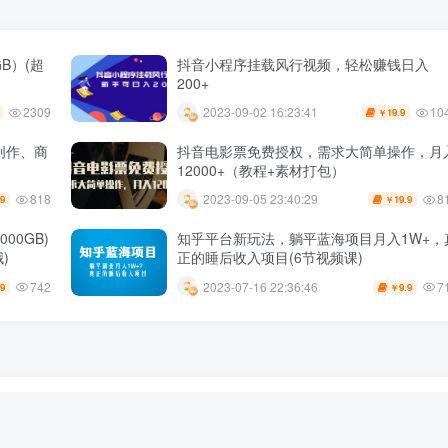
B）(超
抖音小程序挂载风行视频，轻松赚钱日入
200+
2309
10
2023-09-02 16:23:41
19.9
￥
创作、商
抖音电影票免费授权，需求大简单操作，月
12000+（教程+素材打包）
818
8
2023-09-05 23:40:29
.9
19.9
￥
00GB)
知乎平台新玩法，躺平蓝海项目月入1W+，
)
正的睡后收入项目(6节视频课)
742
7
2023-07-16 22:36:46
.9
9.9
￥