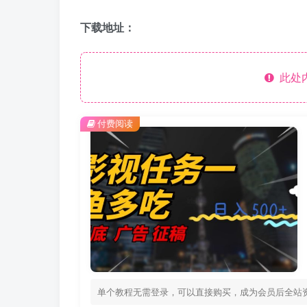
下载地址：
此处
付费阅读
单个教程无需登录，可以直接购买，成为会员后全站