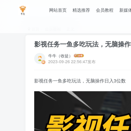
网站首页
精选推荐
会员教程
新媒
首页
会员教程
正文
影视任务一鱼多吃玩法，无脑操作
牛牛（收徒）
2023-09-26 22:56:47发布
影视任务一鱼多吃玩法，无脑操作日入3位数