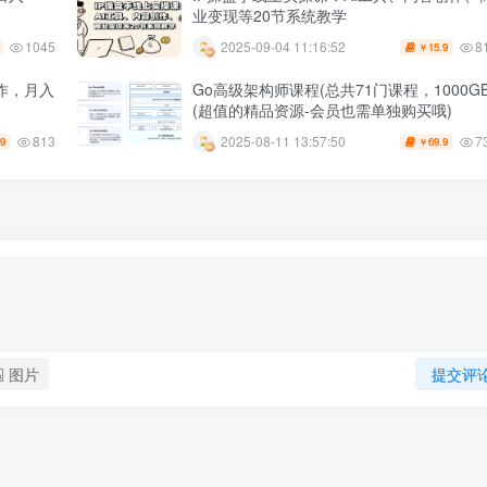
业变现等20节系统教学
1045
8
2025-09-04 11:16:52
15.9
￥
作，月入
Go高级架构师课程(总共71门课程，1000GB
(超值的精品资源-会员也需单独购买哦)
813
7
2025-08-11 13:57:50
.9
69.9
￥
图片
提交评