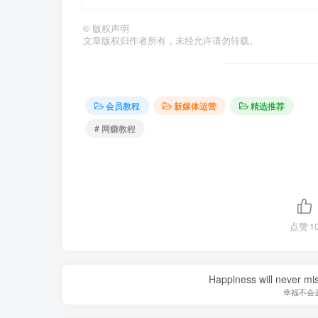
©
版权声明
文章版权归作者所有，未经允许请勿转载。
会员教程
新媒体运营
精选推荐
# 网赚教程
点赞
1
Happiness will never miss
幸福不会