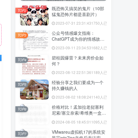
既恐怖又搞笑的鬼片（10部
TOP2
猛鬼恐怖片都是喜剧片）
2023-07-31 23:31:43
1750人已阅读
公众号情感爆文指南：
TOP3
ChatGPT成为你的情感故事
好帮手！
2023-09-11 23:34:53
1682人已阅读
碧桂园爆雷？未来房价会如
TOP4
何？
2023-08-12 22:51:36
1189人已阅读
经验分享之我们要成为一个
TOP5
持久赚钱的人
2023-08-02 18:08:24
1140人已阅读
价格对比！孟加拉老挝塞利
TOP6
尼索/塞立奈索/希维奥一盒价
格多少
2024-08-05 18:45:01
1095人已阅读
VMwareu虚拟机17的系统安
TOP7
装完win7iso文件后无法安装