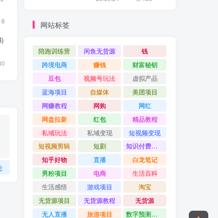
18
网站标签
)
陪跑训练营
闲鱼无货源
钱
30
跨境电商
赚钱
财富秘钥
豆包
视频号玩法
虚拟产品
蓝海项目
自媒体
美团项目
网赚教程
网购
网红
网盘拉新
红包
精品教程
私域玩法
私域变现
短视频变现
短视频剪辑
短剧
知识付费项目
知乎好物
直播
白龙笔记
论
男粉项目
电商
生活百科
生活感悟
游戏项目
淘宝
无货源项目
无货源教程
无货源
无人直播
旅游项目
数字预测大师