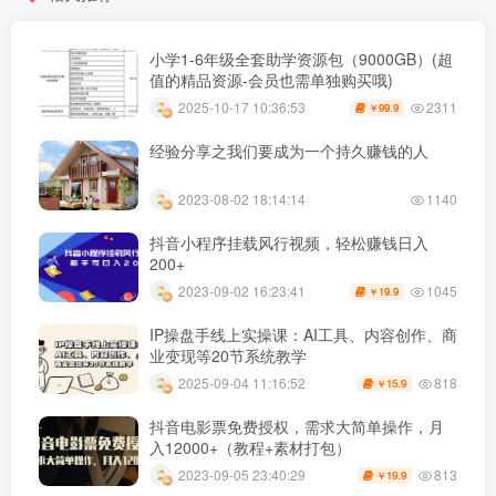
小学1-6年级全套助学资源包（9000GB）(超
值的精品资源-会员也需单独购买哦)
2311
2025-10-17 10:36:53
99.9
￥
经验分享之我们要成为一个持久赚钱的人
2023-08-02 18:14:14
1140
抖音小程序挂载风行视频，轻松赚钱日入
200+
1045
2023-09-02 16:23:41
19.9
￥
IP操盘手线上实操课：AI工具、内容创作、商
业变现等20节系统教学
818
2025-09-04 11:16:52
15.9
￥
抖音电影票免费授权，需求大简单操作，月
入12000+（教程+素材打包）
813
2023-09-05 23:40:29
19.9
￥