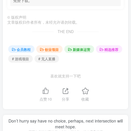
免费下载。
©
版权声明
文章版权归作者所有，未经允许请勿转载。
THE END
会员教程
创业项目
新媒体运营
精选推荐
# 游戏项目
# 无人直播
喜欢就支持一下吧
点赞
10
分享
收藏
Don’t hurry say have no choice, perhaps, next intersection will
meet hope.