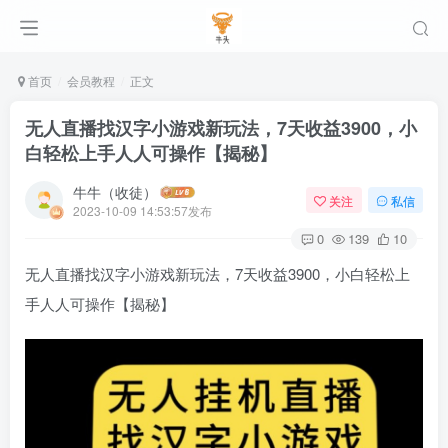
首页
会员教程
正文
无人直播找汉字小游戏新玩法，7天收益3900，小
白轻松上手人人可操作【揭秘】
牛牛（收徒）
关注
私信
2023-10-09 14:53:57发布
0
139
10
无人直播找汉字小游戏新玩法，7天收益3900，小白轻松上
手人人可操作【揭秘】