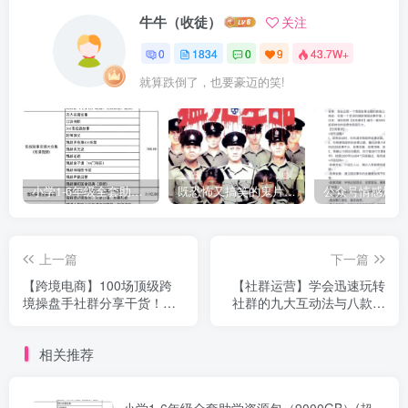
牛牛（收徒）
关注
0
1834
0
9
43.7W+
就算跌倒了，也要豪迈的笑!
小学1-6年级全套助学资源包（9000GB）(超值的精品资源-会员也需单独购买哦)
既恐怖又搞笑的鬼片（10部猛鬼恐怖片都是喜剧片）
上一篇
下一篇
【跨境电商】100场顶级跨
【社群运营】学会迅速玩转
境操盘手社群分享干货！
社群的九大互动法与八款工
Facebook广告、Google广
具【揭秘攻略】
告、TK短视频等全解析
相关推荐
小学1-6年级全套助学资源包（9000GB）(超