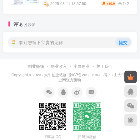
哦)
742
2025-08-11 13:57:50
69.9
￥
评论
抢沙发
欢迎您留下宝贵的见解！
提交
副业赚钱
副业收入
小白创业
关于我们
Copyright © 2023 ·
大牛创业笔迹
·
豫ICP备2023013635号-1
· 由
大牛创
业网
强力驱动.
扫码加QQ
扫码加微信