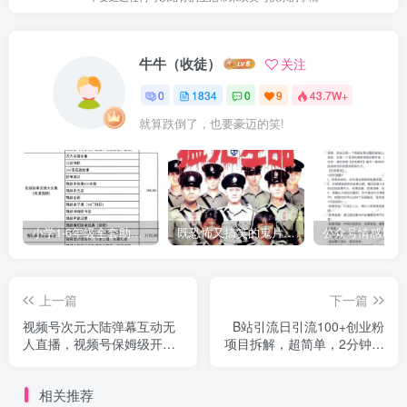
牛牛（收徒）
关注
0
1834
0
9
43.7W+
就算跌倒了，也要豪迈的笑!
小学1-6年级全套助学资源包（9000GB）(超值的精品资源-会员也需单独购买哦)
既恐怖又搞笑的鬼片（10部猛鬼恐怖片都是喜剧片）
上一篇
下一篇
视频号次元大陆弹幕互动无
B站引流日引流100+创业粉
人直播，视频号保姆级开播
项目拆解，超简单，2分钟上
教程+软件，小白也能快速上
手【揭秘】
手
相关推荐