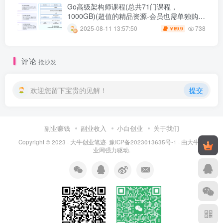
Go高级架构师课程(总共71门课程，
1000GB)(超值的精品资源-会员也需单独购买
哦)
738
2025-08-11 13:57:50
69.9
￥
评论
抢沙发
欢迎您留下宝贵的见解！
提交
副业赚钱
副业收入
小白创业
关于我们
Copyright © 2023 ·
大牛创业笔迹
·
豫ICP备2023013635号-1
· 由
大牛创
业网
强力驱动.