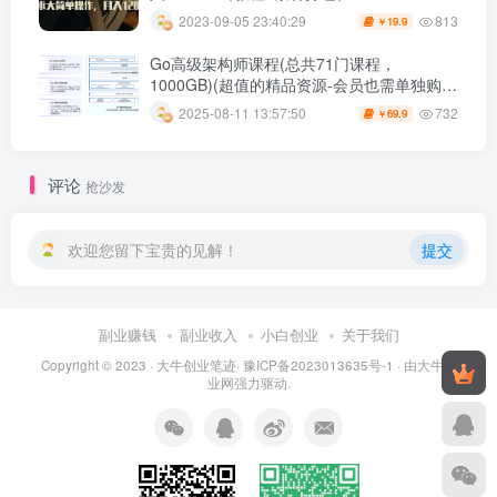
813
2023-09-05 23:40:29
19.9
￥
Go高级架构师课程(总共71门课程，
1000GB)(超值的精品资源-会员也需单独购买
哦)
732
2025-08-11 13:57:50
69.9
￥
评论
抢沙发
欢迎您留下宝贵的见解！
提交
副业赚钱
副业收入
小白创业
关于我们
Copyright © 2023 ·
大牛创业笔迹
·
豫ICP备2023013635号-1
· 由
大牛创
业网
强力驱动.