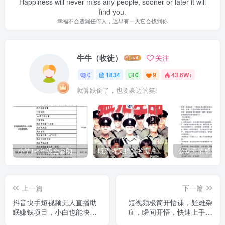
Happiness will never miss any people, sooner or later it will
find you.
幸福不会遗漏任何人，迟早有一天它会找到你
牛牛（收徒）
关注
0
1834
0
9
43.6W+
就算跌倒了，也要豪迈的笑!
小学1-6年级全套助学资源包（9000GB）(超值的精品资源-会员也需单独购买哦)
既恐怖又搞笑的鬼片（10部猛鬼恐怖片都是喜剧片）
上一篇
下一篇
抖音快手短视频无人直播助
短视频极简开悟课，​疑难杂
眠赚钱项目，小白也能快速
症，瞬间开悟，快速上手必
上手（教程+素材+软件）
学