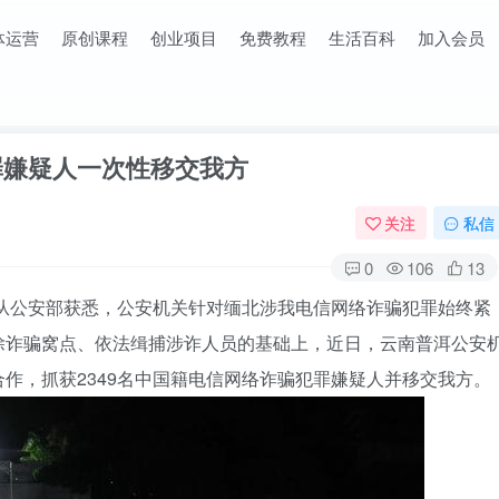
体运营
原创课程
创业项目
免费教程
生活百科
加入会员
罪嫌疑人一次性移交我方
关注
私信
0
106
13
16日从公安部获悉，公安机关针对缅北涉我电信网络诈骗犯罪始终紧
除诈骗窝点、依法缉捕涉诈人员的基础上，近日，云南普洱公安
作，抓获2349名中国籍电信网络诈骗犯罪嫌疑人并移交我方。