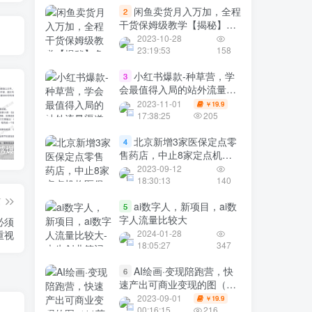
闲鱼卖货月入万加，全程
2
干货保姆级教学【揭秘】免
费福利
2023-10-28
23:19:53
158
小红书爆款-种草营，学
3
会最值得入局的站外流量渠
道（22节课）
2023-11-01
19.9
￥
17:38:25
205
北京新增3家医保定点零
4
公众号情感爆文指南：ChatGPT成为你的情感故事好帮手！
碧桂园爆雷？未来房价会如何？
经验分享之我们要成为一个持久赚钱的人
售药店，中止8家定点机构
医保服务
2023-09-12
18:30:13
140
篇
ai数字人，新项目，ai数
5
字人流量比较大
必须
2024-01-28
重视
18:05:27
347
AI绘画·变现陪跑营，快
6
速产出可商业变现的图（11
节课）
2023-09-01
19.9
￥
00:16:15
216