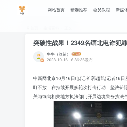
网站首页
精选推荐
会员教程
新媒
首页
生活百科
正文
突破性战果！2349名缅北电诈犯
牛牛（收徒）
2023-10-16 16:36:36发布
中新网北京10月16日电(记者 郭超凯)记者
盯不放，在持续开展多轮次打击行动，坚决铲
关与缅甸相关地方执法部门开展边境警务执法合