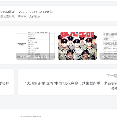
beautiful if you choose to see it.
你愿意去发现，其实每一天都很美
小学1-6年级全套助学资源包（9000GB）(超值的精品资源-会员也需单独购买哦)
既恐怖又搞笑的鬼片（10部猛鬼恐怖片都是喜剧片）
下一
传染严
4大现象正在“席卷”中国7.8亿家庭，越来越严重，老百姓
要