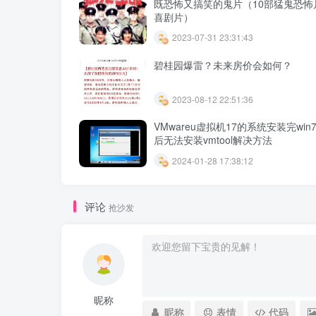
既恐怖又搞笑的鬼片（10部猛鬼恐怖
喜剧片）
2023-07-31 23:31:43
碧桂园爆雷？未来房价会如何？
2023-08-12 22:51:36
VMwareu虚拟机17的系统安装完win7
后无法安装vmtool解决方法
2024-01-28 17:38:12
评论
抢沙发
昵称
昵称
表情
代码