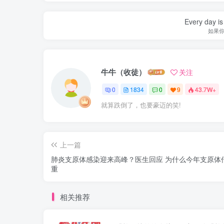
Every day is 
如果
牛牛（收徒）
关注
0
1834
0
9
43.7W+
就算跌倒了，也要豪迈的笑!
上一篇
肺炎支原体感染迎来高峰？医生回应 为什么今年支原体
重
相关推荐