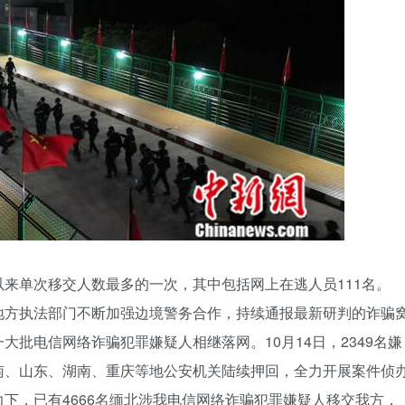
来单次移交人数最多的一次，其中包括网上在逃人员111名。
地方执法部门不断加强边境警务合作，持续通报最新研判的诈骗
批电信网络诈骗犯罪嫌疑人相继落网。10月14日，2349名嫌
南、山东、湖南、重庆等地公安机关陆续押回，全力开展案件侦
下，已有4666名缅北涉我电信网络诈骗犯罪嫌疑人移交我方，