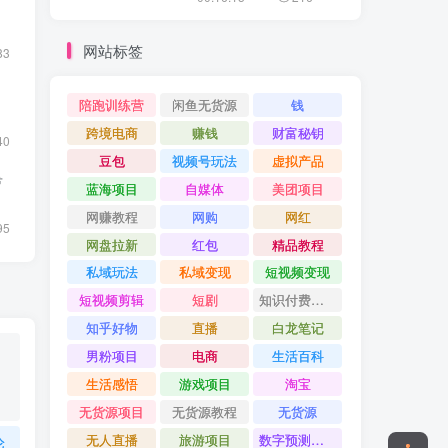
网站标签
83
陪跑训练营
闲鱼无货源
钱
跨境电商
赚钱
财富秘钥
40
豆包
视频号玩法
虚拟产品
希
蓝海项目
自媒体
美团项目
网赚教程
网购
网红
95
网盘拉新
红包
精品教程
私域玩法
私域变现
短视频变现
短视频剪辑
短剧
知识付费项目
知乎好物
直播
白龙笔记
男粉项目
电商
生活百科
生活感悟
游戏项目
淘宝
无货源项目
无货源教程
无货源
无人直播
旅游项目
数字预测大师
论