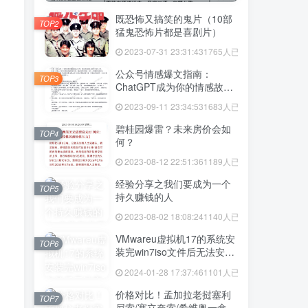
既恐怖又搞笑的鬼片（10部
TOP2
猛鬼恐怖片都是喜剧片）
2023-07-31 23:31:43
1765人已阅读
公众号情感爆文指南：
TOP3
ChatGPT成为你的情感故事
好帮手！
2023-09-11 23:34:53
1683人已阅读
碧桂园爆雷？未来房价会如
TOP4
何？
2023-08-12 22:51:36
1189人已阅读
经验分享之我们要成为一个
TOP5
持久赚钱的人
2023-08-02 18:08:24
1140人已阅读
VMwareu虚拟机17的系统安
TOP6
装完win7iso文件后无法安装
vmtool解决方法
2024-01-28 17:37:46
1101人已阅读
价格对比！孟加拉老挝塞利
TOP7
尼索/塞立奈索/希维奥一盒价