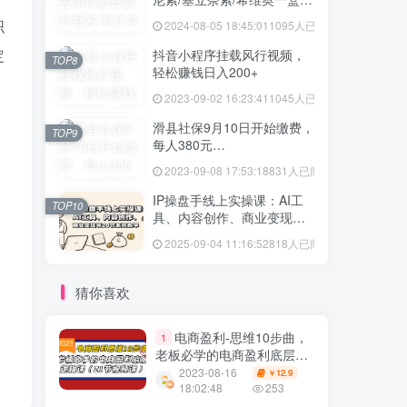
格多少
织
2024-08-05 18:45:01
1095人已阅读
定
抖音小程序挂载风行视频，
TOP8
轻松赚钱日入200+
2023-09-02 16:23:41
1045人已阅读
滑县社保9月10日开始缴费，
TOP9
每人380元…
2023-09-08 17:53:18
831人已阅读
IP操盘手线上实操课：AI工
TOP10
具、内容创作、商业变现等
20节系统教学
2025-09-04 11:16:52
818人已阅读
猜你喜欢
电商盈利-思维10步曲，
1
老板必学的电商盈利底层逻
辑课（21节视频课）
2023-08-16
12.9
￥
18:02:48
253