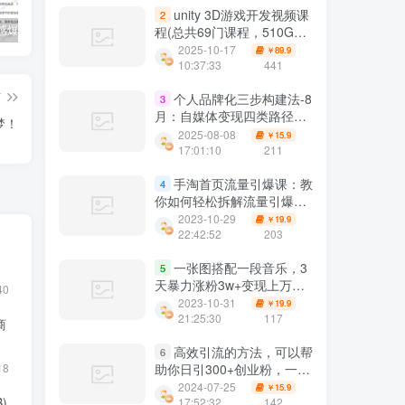
unity 3D游戏开发视频课
2
公众号情感爆文指南：ChatGPT成为你的情感故事好帮手！
碧桂园爆雷？未来房价会如何？
经验分享之我们要成为一个持久赚钱的人
程(总共69门课程，510GB)
(超值的精品资源-会员也需
2025-10-17
89.9
￥
单独购买哦)
10:37:33
441
篇
个人品牌化三步构建法-8
3
月：自媒体变现四类路径拆
梦！
解 AI提效内容生产全流程
2025-08-08
15.9
￥
17:01:10
211
手淘首页流量引爆课：教
4
你如何轻松拆解流量引爆的
步骤，推荐流量就靠它
2023-10-29
19.9
￥
22:42:52
203
一张图搭配一段音乐，3
5
天暴力涨粉3w+变现上万，
40
轻松无脑上手
2023-10-31
19.9
￥
21:25:30
117
商
高效引流的方法，可以帮
6
18
助你日引300+创业粉，一年
轻松收入30万，比打工强
2024-07-25
15.9
￥
)
17:52:32
142