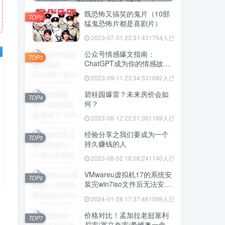
既恐怖又搞笑的鬼片（10部
TOP2
猛鬼恐怖片都是喜剧片）
2023-07-31 23:31:43
1754人已阅读
公众号情感爆文指南：
TOP3
ChatGPT成为你的情感故事
好帮手！
2023-09-11 23:34:53
1682人已阅读
碧桂园爆雷？未来房价会如
TOP4
何？
2023-08-12 22:51:36
1189人已阅读
经验分享之我们要成为一个
TOP5
持久赚钱的人
2023-08-02 18:08:24
1140人已阅读
VMwareu虚拟机17的系统安
TOP6
装完win7iso文件后无法安装
vmtool解决方法
2024-01-28 17:37:46
1099人已阅读
价格对比！孟加拉老挝塞利
TOP7
尼索/塞立奈索/希维奥一盒价