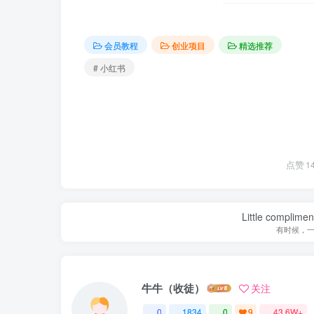
会员教程
创业项目
精选推荐
# 小红书
点赞
1
Little complime
有时候，
牛牛（收徒）
关注
0
1834
0
9
43.6W+