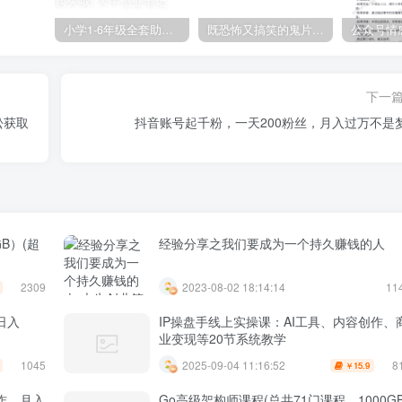
小学1-6年级全套助学资源包（9000GB）(超值的精品资源-会员也需单独购买哦)
既恐怖又搞笑的鬼片（10部猛鬼恐怖片都是喜剧片）
下一
松获取
抖音账号起千粉，一天200粉丝，月入过万不是
B）(超
经验分享之我们要成为一个持久赚钱的人
2309
2023-08-02 18:14:14
11
日入
IP操盘手线上实操课：AI工具、内容创作、
业变现等20节系统教学
1045
8
2025-09-04 11:16:52
15.9
￥
作，月入
Go高级架构师课程(总共71门课程，1000GB