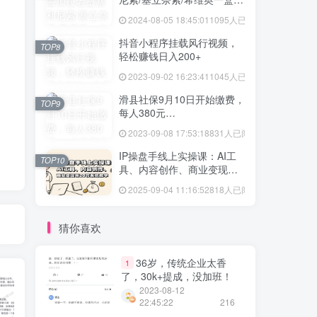
格多少
2024-08-05 18:45:01
1095人已阅读
抖音小程序挂载风行视频，
TOP8
轻松赚钱日入200+
2023-09-02 16:23:41
1045人已阅读
滑县社保9月10日开始缴费，
TOP9
每人380元…
2023-09-08 17:53:18
831人已阅读
IP操盘手线上实操课：AI工
TOP10
具、内容创作、商业变现等
20节系统教学
2025-09-04 11:16:52
818人已阅读
猜你喜欢
36岁，传统企业太香
1
了，30k+提成，没加班！
2023-08-12
22:45:22
216