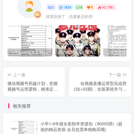
0
1834
0
9
43.7W+
就算跌倒了，也要豪迈的笑!
小学1-6年级全套助学资源包（9000GB）(超值的精品资源-会员也需单独购买哦)
既恐怖又搞笑的鬼片（10部猛鬼恐怖片都是喜剧片）
上一篇
下一篇
微信视频号死磕计划，把握
短视频直播运营型实战营
视频号运营逻辑，精准定位
(32+33期)，全面系统学习，
迅速起号
从底层逻辑到实操到千川
相关推荐
小学1-6年级全套助学资源包（9000GB）(超
值的精品资源-会员也需单独购买哦)