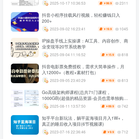
2311
2025-10-17 10:36:53
99.9
￥
抖音小程序挂载风行视频，轻松赚钱日入
200+
1045
2023-09-02 16:23:41
19.9
￥
IP操盘手线上实操课：AI工具、内容创作、商
业变现等20节系统教学
818
2025-09-04 11:16:52
15.9
￥
抖音电影票免费授权，需求大简单操作，月
入12000+（教程+素材打包）
813
2023-09-05 23:40:29
19.9
￥
Go高级架构师课程(总共71门课程，
1000GB)(超值的精品资源-会员也需单独购买
哦)
742
2025-08-11 13:57:50
69.9
￥
知乎平台新玩法，躺平蓝海项目月入1W+，
真正的睡后收入项目(6节视频课)
712
2023-07-16 22:36:46
9.9
￥