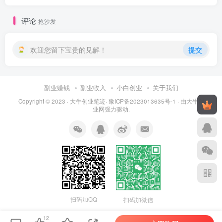
评论
抢沙发
欢迎您留下宝贵的见解！
提交
副业赚钱
副业收入
小白创业
关于我们
Copyright © 2023 ·
大牛创业笔迹
·
豫ICP备2023013635号-1
· 由
大牛创
业网
强力驱动.
扫码加QQ
扫码加微信
12