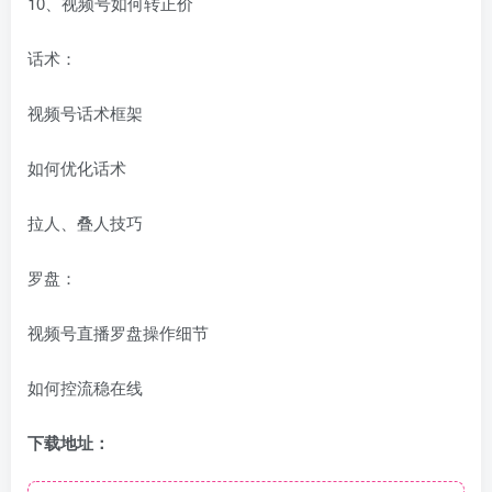
10、视频号如何转正价
话术：
视频号话术框架
如何优化话术
拉人、叠人技巧
罗盘：
视频号直播罗盘操作细节
如何控流稳在线
下载地址：