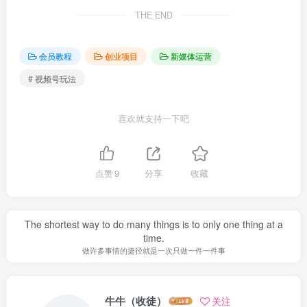
THE END
会员教程
创业项目
新媒体运营
# 视频号玩法
喜欢就支持一下吧
点赞
9
分享
收藏
The shortest way to do many things is to only one thing at a
time.
做许多事情的捷径就是一次只做一件一件事
牛牛（收徒）
关注