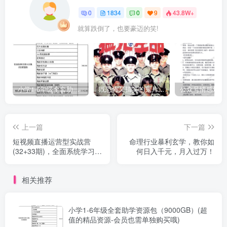
0
1834
0
9
43.8W+
就算跌倒了，也要豪迈的笑!
小学1-6年级全套助学资源包（9000GB）(超值的精品资源-会员也需单独购买哦)
既恐怖又搞笑的鬼片（10部猛鬼恐怖片都是喜剧片）
上一篇
下一篇
短视频直播运营型实战营
命理行业暴利玄学，教你如
(32+33期)，全面系统学习，
何日入千元，月入过万！
从底层逻辑到实操到千川
相关推荐
小学1-6年级全套助学资源包（9000GB）(超
值的精品资源-会员也需单独购买哦)