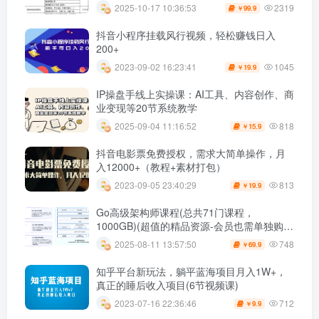
2319
2025-10-17 10:36:53
99.9
￥
抖音小程序挂载风行视频，轻松赚钱日入
200+
1045
2023-09-02 16:23:41
19.9
￥
IP操盘手线上实操课：AI工具、内容创作、商
业变现等20节系统教学
818
2025-09-04 11:16:52
15.9
￥
抖音电影票免费授权，需求大简单操作，月
入12000+（教程+素材打包）
813
2023-09-05 23:40:29
19.9
￥
Go高级架构师课程(总共71门课程，
1000GB)(超值的精品资源-会员也需单独购买
哦)
748
2025-08-11 13:57:50
69.9
￥
知乎平台新玩法，躺平蓝海项目月入1W+，
真正的睡后收入项目(6节视频课)
712
2023-07-16 22:36:46
9.9
￥