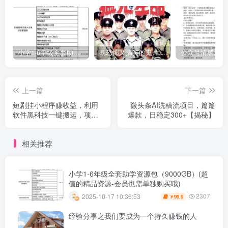
小学1-6年级全套助学资源包（9000GB）(超值的精品资源-会员也需单独购买哦)
既恐怖又搞笑的鬼片（10部猛鬼恐怖片都是喜剧片）
上一篇
下一篇
短剧挂小程序赚收益，利用
微头条AI洗稿流项目，篇篇
软件黑科技一键搬运，项目
爆款，日稳定300+【揭秘】
红利期，月入万+【揭秘】
相关推荐
小学1-6年级全套助学资源包（9000GB）(超
值的精品资源-会员也需单独购买哦)
2307
2025-10-17 10:36:53
99.9
￥
经验分享之我们要成为一个持久赚钱的人