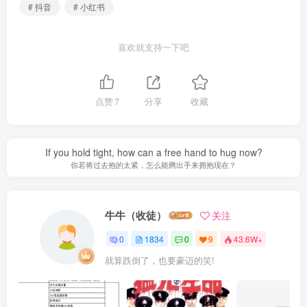
# 抖音
# 小红书
喜欢就支持一下吧
点赞
7
分享
收藏
If you hold tight, how can a free hand to hug now?
你若将过去抱的太紧，怎么能腾出手来拥抱现在？
牛牛（收徒）
关注
0
1834
0
9
43.6W+
就算跌倒了，也要豪迈的笑!