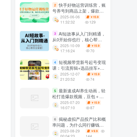
快手好物运营训练营，账
2
号养号到商品上架，爆款选
品技巧解析
2025-06-06
15.9
￥
11:32:32
129
AI短故事从入门到精通，
3
从0开始你也行，核心帮你
全掌握
2025-10-09
15.9
￥
17:16:24
70
短视频带货新号起号变现
4
课：引流剪辑+选品挂车+千
川测品+自然流
2025-12-07
15.9
￥
21:20:52
74
最新速成AI养生动画，轻
5
松打造爆款视频，豆包＋
AI，日入四位数【揭秘】
2025-07-20
15.9
￥
16:07:10
87
揭秘虚拟产品投产比和概
6
率问题，为什么同行赚钱你
却被下架？
2023-08-29
9.9
￥
00:04:23
144