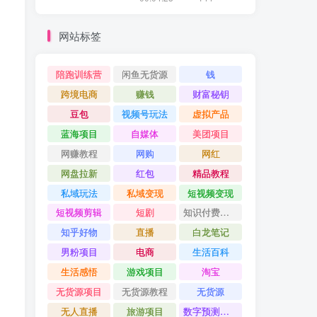
网站标签
陪跑训练营
闲鱼无货源
钱
跨境电商
赚钱
财富秘钥
豆包
视频号玩法
虚拟产品
蓝海项目
自媒体
美团项目
网赚教程
网购
网红
网盘拉新
红包
精品教程
私域玩法
私域变现
短视频变现
短视频剪辑
短剧
知识付费项目
知乎好物
直播
白龙笔记
男粉项目
电商
生活百科
生活感悟
游戏项目
淘宝
无货源项目
无货源教程
无货源
无人直播
旅游项目
数字预测大师