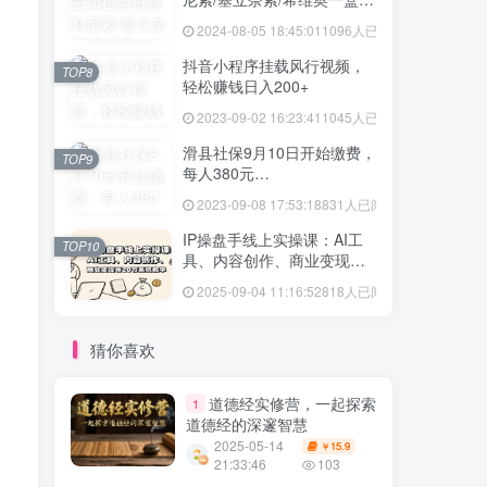
格多少
2024-08-05 18:45:01
1096人已阅读
抖音小程序挂载风行视频，
TOP8
轻松赚钱日入200+
2023-09-02 16:23:41
1045人已阅读
滑县社保9月10日开始缴费，
TOP9
每人380元…
2023-09-08 17:53:18
831人已阅读
IP操盘手线上实操课：AI工
TOP10
具、内容创作、商业变现等
20节系统教学
2025-09-04 11:16:52
818人已阅读
猜你喜欢
道德经实修营，一起探索
1
道德经的深邃智慧
2025-05-14
15.9
￥
21:33:46
103