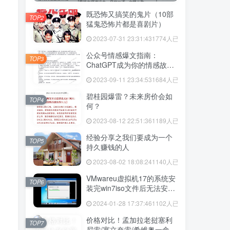
既恐怖又搞笑的鬼片（10部
TOP2
猛鬼恐怖片都是喜剧片）
2023-07-31 23:31:43
1774人已阅读
公众号情感爆文指南：
TOP3
ChatGPT成为你的情感故事
好帮手！
2023-09-11 23:34:53
1684人已阅读
碧桂园爆雷？未来房价会如
TOP4
何？
2023-08-12 22:51:36
1189人已阅读
经验分享之我们要成为一个
TOP5
持久赚钱的人
2023-08-02 18:08:24
1140人已阅读
VMwareu虚拟机17的系统安
TOP6
装完win7iso文件后无法安装
vmtool解决方法
2024-01-28 17:37:46
1102人已阅读
价格对比！孟加拉老挝塞利
TOP7
尼索/塞立奈索/希维奥一盒价