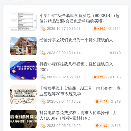
小学1-6年级全套助学资源包（9000GB）(超
值的精品资源-会员也需单独购买哦)
2311
2025-10-17 10:36:53
99.9
￥
经验分享之我们要成为一个持久赚钱的人
2023-08-02 18:14:14
1140
抖音小程序挂载风行视频，轻松赚钱日入
200+
1045
2023-09-02 16:23:41
19.9
￥
IP操盘手线上实操课：AI工具、内容创作、商
业变现等20节系统教学
818
2025-09-04 11:16:52
15.9
￥
抖音电影票免费授权，需求大简单操作，月
入12000+（教程+素材打包）
813
2023-09-05 23:40:29
19.9
￥