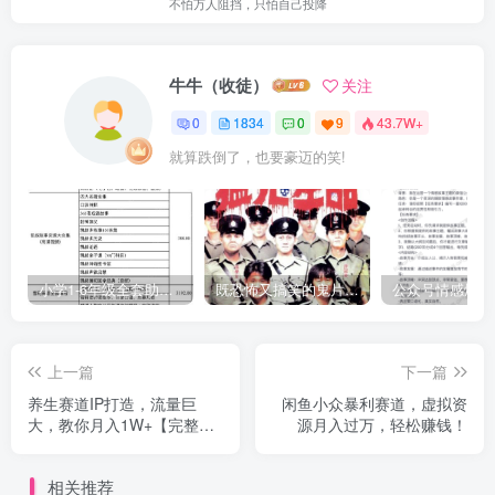
不怕万人阻挡，只怕自己投降
牛牛（收徒）
关注
0
1834
0
9
43.7W+
就算跌倒了，也要豪迈的笑!
小学1-6年级全套助学资源包（9000GB）(超值的精品资源-会员也需单独购买哦)
既恐怖又搞笑的鬼片（10部猛鬼恐怖片都是喜剧片）
上一篇
下一篇
养生赛道IP打造，流量巨
闲鱼小众暴利赛道，虚拟资
大，教你月入1W+【完整揭
源月入过万，轻松赚钱！
秘】
相关推荐