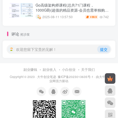
Go高级架构师课程(总共71门课程，
1000GB)(超值的精品资源-会员也需单独购买
哦)
742
2025-08-11 13:57:50
69.9
￥
评论
抢沙发
欢迎您留下宝贵的见解！
提交
副业赚钱
副业收入
小白创业
关于我们
Copyright © 2023 ·
大牛创业笔迹
·
豫ICP备2023013635号-1
· 由
大牛创
业网
强力驱动.