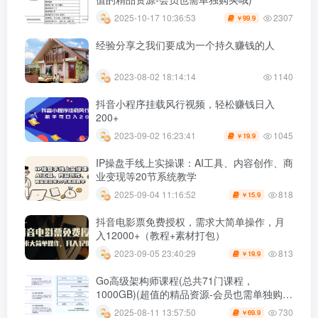
2307
2025-10-17 10:36:53
99.9
￥
经验分享之我们要成为一个持久赚钱的人
2023-08-02 18:14:14
1140
抖音小程序挂载风行视频，轻松赚钱日入
200+
1045
2023-09-02 16:23:41
19.9
￥
IP操盘手线上实操课：AI工具、内容创作、商
业变现等20节系统教学
818
2025-09-04 11:16:52
15.9
￥
抖音电影票免费授权，需求大简单操作，月
入12000+（教程+素材打包）
813
2023-09-05 23:40:29
19.9
￥
Go高级架构师课程(总共71门课程，
1000GB)(超值的精品资源-会员也需单独购买
哦)
730
2025-08-11 13:57:50
69.9
￥