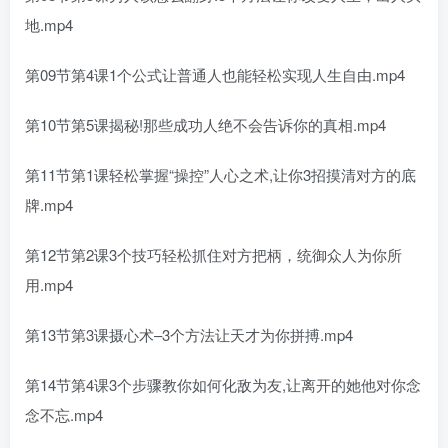
地.mp4
第09节第4课1个公式让普通人也能轻松实现人生自由.mp4
第10节第5课揭秘!那些成功人绝不会告诉你的真相.mp4
第11节第1课轻松掌握“操控”人心之术,让你3招摸清对方的底
牌.mp4
第12节第2课3个技巧轻松抓住对方把柄，统御众人为你所
用.mp4
第13节第3课摄心术–3个方法让天才为你拼搏.mp4
第14节第4课3个步骤教你如何化敌为友,让离开的她他对你念
念不忘.mp4