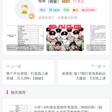
牛牛（收徒）
关注
0
1834
0
9
43.6W+
就算跌倒了，也要豪迈的笑!
小学1-6年级全套助学资源包（9000GB）(超值的精品资源-会员也需单独购买哦)
既恐怖又搞笑的鬼片（10部猛鬼恐怖片都是喜剧片）
上一篇
下一篇
两个平台变现，打造线上家
南掌柜-第17期打造淘系标品
具城，月入3W+【揭秘】
大爆款，5天线上课
相关推荐
小学1-6年级全套助学资源包（9000GB）(超
值的精品资源-会员也需单独购买哦)