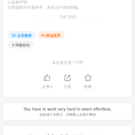
©
版权声明
文章版权归作者所有，未经允许请勿转载。
THE END
会员教程
精选推荐
# 网赚教程
喜欢就支持一下吧
点赞
5
分享
收藏
You have to work very hard to seem effortless.
你必须十分努力，才能看上去毫不费劲