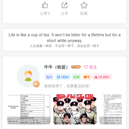
点赞
5
分享
收藏
Life is like a cup of tea. It won't be bitter for a lifetime but for a
short while anyway.
人生就像一杯茶，不会苦一辈子，但总会苦一阵子
牛牛（收徒）
关注
0
1834
0
9
43.8W+
就算跌倒了，也要豪迈的笑!
小学1-6年级全套助学资源包（9000GB）(超值的精品资源-会员也需单独购买哦)
既恐怖又搞笑的鬼片（10部猛鬼恐怖片都是喜剧片）