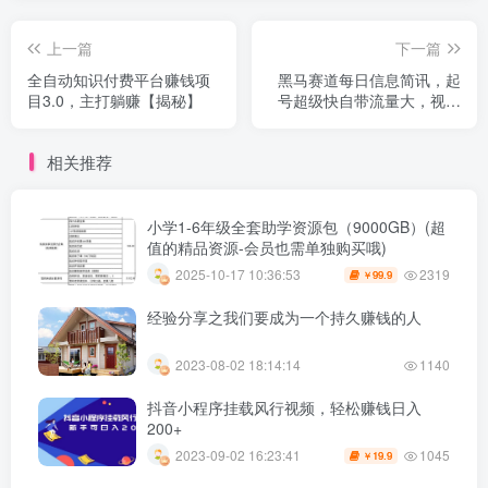
上一篇
下一篇
全自动知识付费平台赚钱项
黑马赛道每日信息简讯，起
目3.0，主打躺赚【揭秘】
号超级快自带流量大，视频
号变现收益
相关推荐
小学1-6年级全套助学资源包（9000GB）(超
值的精品资源-会员也需单独购买哦)
2319
2025-10-17 10:36:53
99.9
￥
经验分享之我们要成为一个持久赚钱的人
2023-08-02 18:14:14
1140
抖音小程序挂载风行视频，轻松赚钱日入
200+
1045
2023-09-02 16:23:41
19.9
￥