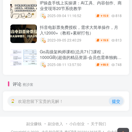
IP操盘手线上实操课：AI工具、内容创作、商
业变现等20节系统教学
818
2025-09-04 11:16:52
15.9
￥
抖音电影票免费授权，需求大简单操作，月
入12000+（教程+素材打包）
813
2023-09-05 23:40:29
19.9
￥
Go高级架构师课程(总共71门课程，
1000GB)(超值的精品资源-会员也需单独购买
哦)
748
2025-08-11 13:57:50
69.9
￥
评论
抢沙发
欢迎您留下宝贵的见解！
提交
副业赚钱
副业收入
小白创业
关于我们
Copyright © 2023 ·
大牛创业笔迹
·
豫ICP备2023013635号-1
· 由
大牛创