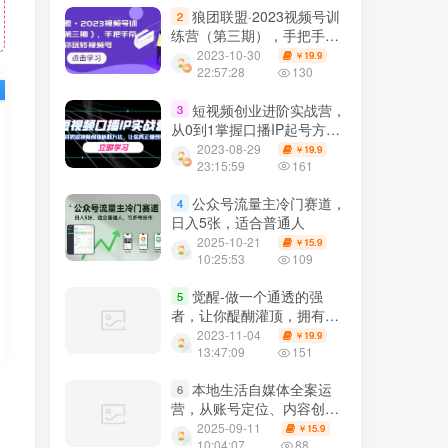
狼团联盟·2023视频号训
2
练营（第三期），手把手带
你玩转视频号
2023-10-30
19.9
￥
22:57:28
130
短视频创业进阶实战营，
3
从0到1掌握口播IP起号方
法，让你真正赚到钱
2023-08-29
19.9
￥
23:15:59
161
公众号流量主冷门赛道，
4
日入5张，适合普通人
2025-10-21
15.9
￥
10:25:53
109
觉醒-做一个通透的强
5
者，让你醍醐灌顶，拥有通
透人生的觉醒开悟课，掌握
2023-11-04
19.9
￥
强大的秘密！
13:47:09
151
本地生活自媒体全案运
6
营，从账号定位、内容创作
到流量变现与商家合作实战
2025-09-11
15.9
￥
课
10:04:07
88