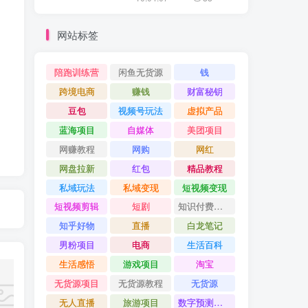
网站标签
陪跑训练营
闲鱼无货源
钱
跨境电商
赚钱
财富秘钥
豆包
视频号玩法
虚拟产品
蓝海项目
自媒体
美团项目
网赚教程
网购
网红
网盘拉新
红包
精品教程
私域玩法
私域变现
短视频变现
短视频剪辑
短剧
知识付费项目
知乎好物
直播
白龙笔记
男粉项目
电商
生活百科
生活感悟
游戏项目
淘宝
无货源项目
无货源教程
无货源
无人直播
旅游项目
数字预测大师