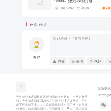
12000+（教程+素材打包）
2023-09-05 23:40:29
19
￥
评论
抢沙发
昵称
昵称
表情
代码
副业赚钱
Copyright
大牛创业笔迹网提供较新的网赚项目教程，全网更新迅
速，大牛笔迹网是国内高人气网上创业培训网站，不论
老手还是新手小白，在这都能找到适合你的网上副业赚
钱项目，做兼职做副业，学网赚技术，从大牛笔记资源