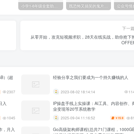
小学1-6年级全套助学资源包（9000GB）(超值的精品资源-会员也需单独购买哦)
既恐怖又搞笑的鬼片（10部猛鬼恐怖片都是喜剧片）
下一
从零开始，攻克短视频求职，28天在线实战，助你抢下
OFFE
B）(超
经验分享之我们要成为一个持久赚钱的人
2307
2023-08-02 18:14:14
11
日入
IP操盘手线上实操课：AI工具、内容创作、
业变现等20节系统教学
1045
8
2025-09-04 11:16:52
15.9
￥
作，月入
Go高级架构师课程(总共71门课程，1000GB