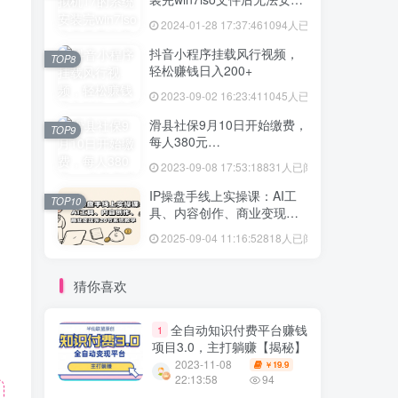
vmtool解决方法
2024-01-28 17:37:46
1094人已阅读
抖音小程序挂载风行视频，
TOP8
轻松赚钱日入200+
2023-09-02 16:23:41
1045人已阅读
滑县社保9月10日开始缴费，
TOP9
每人380元…
2023-09-08 17:53:18
831人已阅读
IP操盘手线上实操课：AI工
TOP10
具、内容创作、商业变现等
20节系统教学
2025-09-04 11:16:52
818人已阅读
猜你喜欢
全自动知识付费平台赚钱
1
项目3.0，主打躺赚【揭秘】
2023-11-08
19.9
￥
22:13:58
94