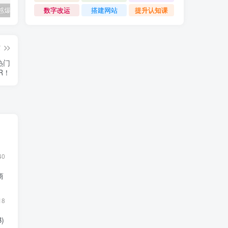
数字改运
搭建网站
提升认知课
公众号情感爆文指南：ChatGPT成为你的情感故事好帮手！
碧桂园爆雷？未来房价会如何？
经验分享之我们要成为一个持久赚钱的人
篇
热门
R！
40
商
18
)