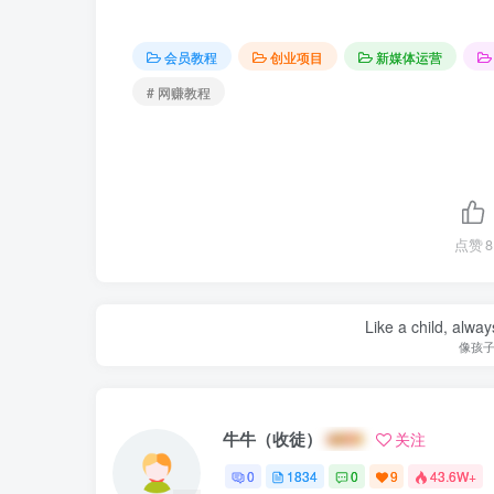
会员教程
创业项目
新媒体运营
# 网赚教程
点赞
8
Like a child, alway
像孩
牛牛（收徒）
关注
0
1834
0
9
43.6W+