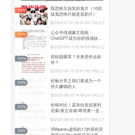
既恐怖又搞笑的鬼片（10部
TOP2
猛鬼恐怖片都是喜剧片）
2023-07-31 23:31:43
1745人已阅读
公众号情感爆文指南：
TOP3
ChatGPT成为你的情感故事
好帮手！
2023-09-11 23:34:53
1682人已阅读
碧桂园爆雷？未来房价会如
TOP4
何？
2023-08-12 22:51:36
1189人已阅读
经验分享之我们要成为一个
TOP5
持久赚钱的人
2023-08-02 18:08:24
1140人已阅读
价格对比！孟加拉老挝塞利
TOP6
尼索/塞立奈索/希维奥一盒价
格多少
2024-08-05 18:45:01
1095人已阅读
VMwareu虚拟机17的系统安
TOP7
装完win7iso文件后无法安装