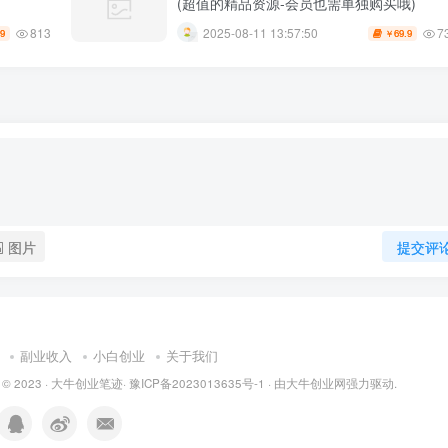
(超值的精品资源-会员也需单独购买哦)
813
7
2025-08-11 13:57:50
.9
69.9
￥
图片
提交评
副业收入
小白创业
关于我们
 © 2023 ·
大牛创业笔迹
·
豫ICP备2023013635号-1
· 由
大牛创业网
强力驱动.