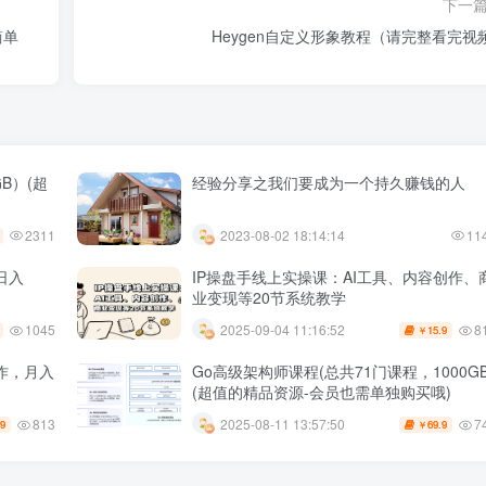
下一
简单
Heygen自定义形象教程（请完整看完视
B）(超
经验分享之我们要成为一个持久赚钱的人
2311
2023-08-02 18:14:14
11
日入
IP操盘手线上实操课：AI工具、内容创作、
业变现等20节系统教学
1045
8
2025-09-04 11:16:52
15.9
￥
作，月入
Go高级架构师课程(总共71门课程，1000GB
(超值的精品资源-会员也需单独购买哦)
813
7
2025-08-11 13:57:50
.9
69.9
￥