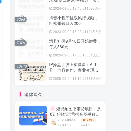
格多少
2024-08-05 18:45:01
1095人已阅读
抖音小程序挂载风行视频，
TOP8
轻松赚钱日入200+
2023-09-02 16:23:41
1045人已阅读
滑县社保9月10日开始缴费，
TOP9
每人380元…
2023-09-08 17:53:18
831人已阅读
IP操盘手线上实操课：AI工
TOP10
具、内容创作、商业变现等
20节系统教学
2025-09-04 11:16:52
818人已阅读
猜你喜欢
短视频图书带货项目，从
1
0到1开始运营抖音图书账号
（10节课）
2023-09-20
19.9
￥
22:41:52
158