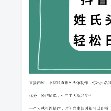
直播内容：不露脸直播AI头像制作，你出姓名
优势：操作简单，小白半天就能学会
一个人就可以操作，时间自由随时都可以直播