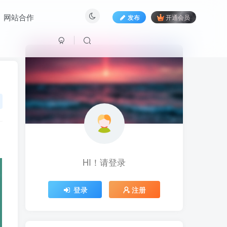
网站合作
发布
开通会员
HI！请登录
HI！请登录
登录
登录
注册
注册