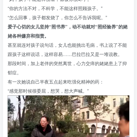
“你的方法不对，不科学，不能这样照顾孩子。”
“怎么回事，孩子都发烧了，你怎么不告诉我呢。”
爱子心切的女儿坚持“照书养”，动不动就对“照经验养”的姥
姥各种嫌弃和指责。
甚至就连对孩子说句话，女儿也能挑出毛病，书上说了不能
跟孩子这样说话，这样容易……巴拉巴拉又是一堆说教。
那段时间，加上老伴的突然离世，心力交瘁的姥姥患上了抑
郁症。
有一次她说自己半夜五点起来吃强化精神的药：
“感觉那时候很委屈，想哭，想大声喊。”