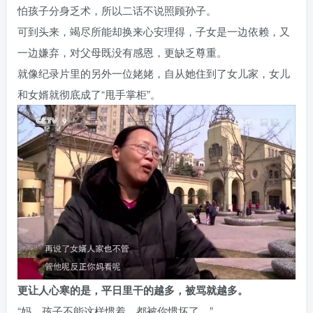
怕孩子分身乏术，所以二话不说照顾孙子。
可到头来，竭尽所能却换来心安理得，子女是一边依赖，又
一边嫌弃，对父母既没有感恩，更缺乏尊重。
就像纪录片里的另外一位姥姥，自从她住到了女儿家，女儿
和女婿就彻底成了“甩手掌柜”。
更让人心寒的是，平日里干的越多，被骂就越多。
“妈，孩子不能这样惯着，都被你惯坏了。”