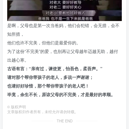
是啊，父母也是第一次当爸妈，他们会犯错，会无措，会不
知所措，
他们也许不完美，但他们是最爱你的。
为了这份“不完美”的爱，也别再让父母越年迈越无助，越付
出越心寒。
古语有言：“亲有过，谏使更，怡吾色，柔吾声。”
请对那个帮你带孩子的老人，多说一声谢谢；
也请好好珍惜，那个帮你带孩子的老人吧！
毕竟，余生不长，原谅父母的不完美，才是最好的孝顺。
©
版权声明
文章版权归作者所有，未经允许请勿转载。
THE END