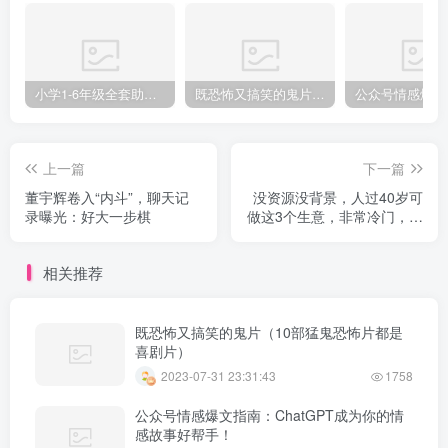
小学1-6年级全套助学资源包（9000GB）(超值的精品资源-会员也需单独购买哦)
既恐怖又搞笑的鬼片（10部猛鬼恐怖片都是喜剧片）
上一篇
下一篇
董宇辉卷入“内斗”，聊天记
没资源没背景，人过40岁可
录曝光：好大一步棋
做这3个生意，非常冷门，低
调赚钱
相关推荐
既恐怖又搞笑的鬼片（10部猛鬼恐怖片都是
喜剧片）
2023-07-31 23:31:43
1758
公众号情感爆文指南：ChatGPT成为你的情
感故事好帮手！