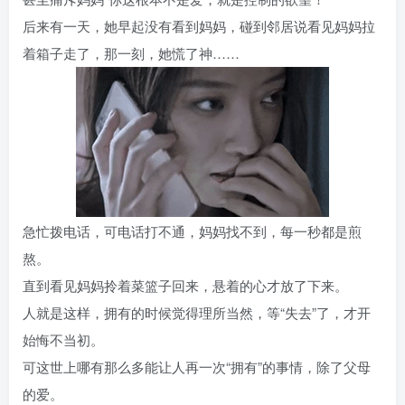
后来有一天，她早起没有看到妈妈，碰到邻居说看见妈妈拉
着箱子走了，那一刻，她慌了神……
急忙拨电话，可电话打不通，妈妈找不到，每一秒都是煎
熬。
直到看见妈妈拎着菜篮子回来，悬着的心才放了下来。
人就是这样，拥有的时候觉得理所当然，等“失去”了，才开
始悔不当初。
可这世上哪有那么多能让人再一次“拥有”的事情，除了父母
的爱。