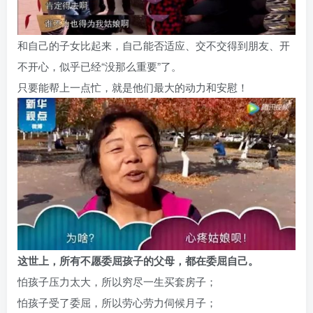
和自己的子女比起来，自己能否适应、交不交得到朋友、开
不开心，似乎已经“没那么重要”了。
只要能帮上一点忙，就是他们最大的动力和安慰！
这世上，所有不愿委屈孩子的父母，都在委屈自己。
怕孩子压力太大，所以穷尽一生买套房子；
怕孩子受了委屈，所以劳心劳力伺候月子；