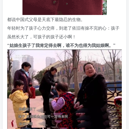
都说中国式父母是天底下最隐忍的生物。
年轻时为了孩子心力交瘁，到老了依旧有操不完的心：孩子
虽然长大了，可孩子的孩子还小啊！
“姑娘生孩子了我肯定得去啊，谁不为也得为我姑娘啊。”