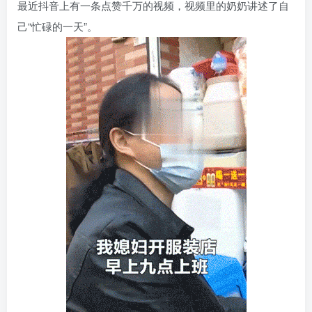
最近抖音上有一条点赞千万的视频，视频里的奶奶讲述了自
己“忙碌的一天”。