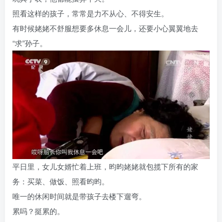
照看这样的孩子，常常是力不从心、不得安生。
有时候姥姥不舒服想要多休息一会儿，还要小心翼翼地去
“求”孙子。
平日里，女儿女婿忙着上班，昀昀姥姥就包揽下所有的家
务：买菜、做饭、照看昀昀。
唯一的休闲时间就是带孩子去楼下遛弯。
累吗？挺累的。