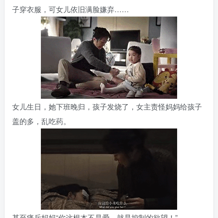
子穿衣服，可女儿依旧满脸嫌弃……
女儿生日，她下班晚归，孩子发烧了，女主责怪妈妈给孩子
盖的多，乱吃药。
甚至痛斥妈妈“你这根本不是爱，就是控制的欲望！”