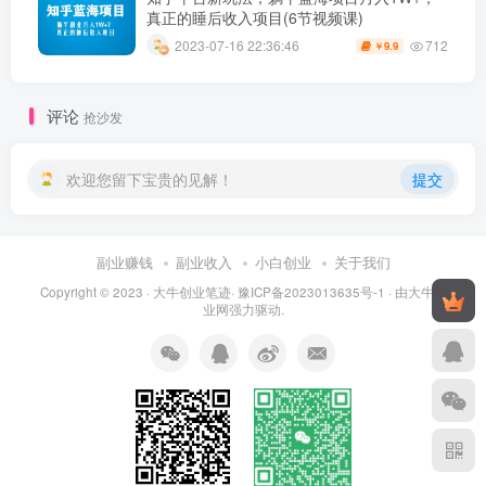
真正的睡后收入项目(6节视频课)
712
2023-07-16 22:36:46
9.9
￥
评论
抢沙发
欢迎您留下宝贵的见解！
提交
副业赚钱
副业收入
小白创业
关于我们
Copyright © 2023 ·
大牛创业笔迹
·
豫ICP备2023013635号-1
· 由
大牛创
业网
强力驱动.