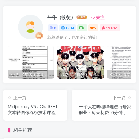
牛牛（收徒）
关注
0
1834
0
9
43.6W+
就算跌倒了，也要豪迈的笑!
小学1-6年级全套助学资源包（9000GB）(超值的精品资源-会员也需单独购买哦)
既恐怖又搞笑的鬼片（10部猛鬼恐怖片都是喜剧片）
上一篇
下一篇
Midjourney V5 / ChatGPT
一个人在哔哩哔哩进行居家
文本转图像终极技术课程-47
创业：每天花费10分钟，单
讲-中英双语字幕
个账号每天吸引100名创业
者粉丝，月收入稳定达到5万
相关推荐
元