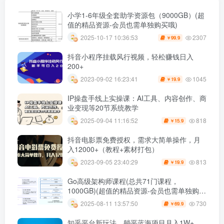
小学1-6年级全套助学资源包（9000GB）(超
值的精品资源-会员也需单独购买哦)
2307
2025-10-17 10:36:53
99.9
￥
抖音小程序挂载风行视频，轻松赚钱日入
200+
1045
2023-09-02 16:23:41
19.9
￥
IP操盘手线上实操课：AI工具、内容创作、商
业变现等20节系统教学
818
2025-09-04 11:16:52
15.9
￥
抖音电影票免费授权，需求大简单操作，月
入12000+（教程+素材打包）
813
2023-09-05 23:40:29
19.9
￥
Go高级架构师课程(总共71门课程，
1000GB)(超值的精品资源-会员也需单独购买
哦)
730
2025-08-11 13:57:50
69.9
￥
知乎平台新玩法，躺平蓝海项目月入1W+，