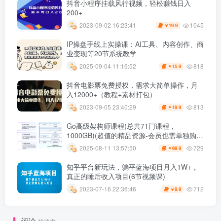
抖音小程序挂载风行视频，轻松赚钱日入
200+
1045
2023-09-02 16:23:41
19.9
￥
IP操盘手线上实操课：AI工具、内容创作、商
业变现等20节系统教学
818
2025-09-04 11:16:52
15.9
￥
抖音电影票免费授权，需求大简单操作，月
入12000+（教程+素材打包）
813
2023-09-05 23:40:29
19.9
￥
Go高级架构师课程(总共71门课程，
1000GB)(超值的精品资源-会员也需单独购买
哦)
729
2025-08-11 13:57:50
69.9
￥
知乎平台新玩法，躺平蓝海项目月入1W+，
真正的睡后收入项目(6节视频课)
712
2023-07-16 22:36:46
9.9
￥
评论