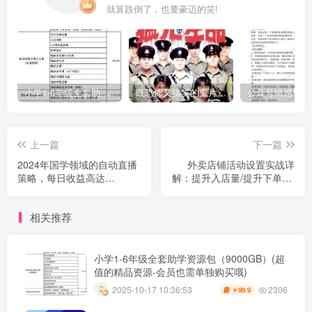
就算跌倒了，也要豪迈的笑!
小学1-6年级全套助学资源包（9000GB）(超值的精品资源-会员也需单独购买哦)
既恐怖又搞笑的鬼片（10部猛鬼恐怖片都是喜剧片）
上一篇
下一篇
2024年国学领域的自动直播
外卖店铺活动设置实战详
策略，每日收益高达
解：提升入店量/提升下单量/
10000+，即使是初学者也能
提升客单价/提升复购量
轻松操作。
相关推荐
小学1-6年级全套助学资源包（9000GB）(超
值的精品资源-会员也需单独购买哦)
2306
2025-10-17 10:36:53
99.9
￥