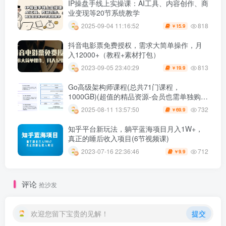
IP操盘手线上实操课：AI工具、内容创作、商
业变现等20节系统教学
818
2025-09-04 11:16:52
15.9
￥
抖音电影票免费授权，需求大简单操作，月
入12000+（教程+素材打包）
813
2023-09-05 23:40:29
19.9
￥
Go高级架构师课程(总共71门课程，
1000GB)(超值的精品资源-会员也需单独购买
哦)
732
2025-08-11 13:57:50
69.9
￥
知乎平台新玩法，躺平蓝海项目月入1W+，
真正的睡后收入项目(6节视频课)
712
2023-07-16 22:36:46
9.9
￥
评论
抢沙发
欢迎您留下宝贵的见解！
提交