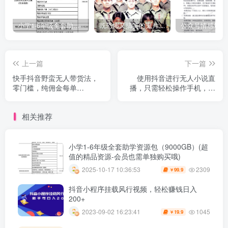
小学1-6年级全套助学资源包（9000GB）(超值的精品资源-会员也需单独购买哦)
既恐怖又搞笑的鬼片（10部猛鬼恐怖片都是喜剧片）
上一篇
下一篇
快手抖音野蛮无人带货法，
使用抖音进行无人小说直
零门槛，纯佣金每单
播，只需轻松操作手机，一
1000+，只需一部手机，无
天就能轻松获得300+的收
需粉丝基础，适合新手小白
益。
相关推荐
小学1-6年级全套助学资源包（9000GB）(超
值的精品资源-会员也需单独购买哦)
2309
2025-10-17 10:36:53
99.9
￥
抖音小程序挂载风行视频，轻松赚钱日入
200+
1045
2023-09-02 16:23:41
19.9
￥