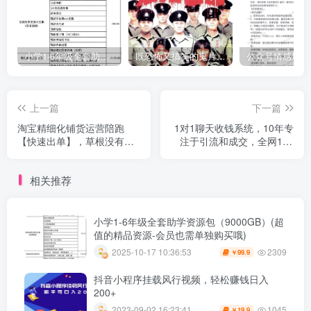
小学1-6年级全套助学资源包（9000GB）(超值的精品资源-会员也需单独购买哦)
既恐怖又搞笑的鬼片（10部猛鬼恐怖片都是喜剧片）
上一篇
下一篇
淘宝精细化铺货运营陪跑
1对1聊天收钱系统，10年专
【快速出单】，草根没有货
注于引流和成交，全网130
源，也能开店挣钱
万+粉丝
相关推荐
小学1-6年级全套助学资源包（9000GB）(超
值的精品资源-会员也需单独购买哦)
2309
2025-10-17 10:36:53
99.9
￥
抖音小程序挂载风行视频，轻松赚钱日入
200+
1045
2023-09-02 16:23:41
19.9
￥