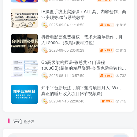
IP操盘手线上实操课：AI工具、内容创作、商
业变现等20节系统教学
818
2025-09-04 11:16:52
15.9
￥
抖音电影票免费授权，需求大简单操作，月
入12000+（教程+素材打包）
813
2023-09-05 23:40:29
19.9
￥
Go高级架构师课程(总共71门课程，
1000GB)(超值的精品资源-会员也需单独购买
哦)
732
2025-08-11 13:57:50
69.9
￥
知乎平台新玩法，躺平蓝海项目月入1W+，
真正的睡后收入项目(6节视频课)
712
2023-07-16 22:36:46
9.9
￥
评论
抢沙发