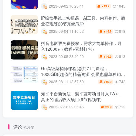
1045
2023-09-02 16:23:41
19.9
￥
IP操盘手线上实操课：AI工具、内容创作、商
业变现等20节系统教学
818
2025-09-04 11:16:52
15.9
￥
抖音电影票免费授权，需求大简单操作，月
入12000+（教程+素材打包）
813
2023-09-05 23:40:29
19.9
￥
Go高级架构师课程(总共71门课程，
1000GB)(超值的精品资源-会员也需单独购买
哦)
742
2025-08-11 13:57:50
69.9
￥
知乎平台新玩法，躺平蓝海项目月入1W+，
真正的睡后收入项目(6节视频课)
712
2023-07-16 22:36:46
9.9
￥
评论
抢沙发