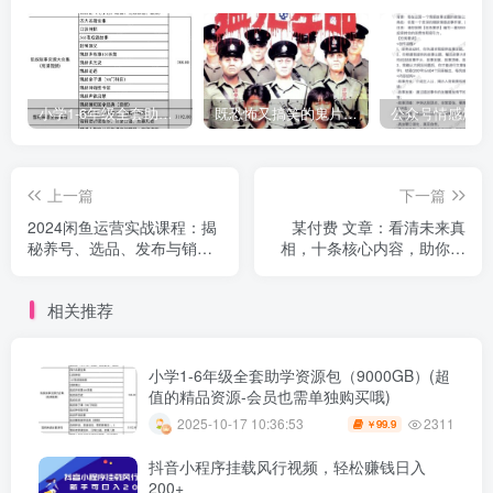
小学1-6年级全套助学资源包（9000GB）(超值的精品资源-会员也需单独购买哦)
既恐怖又搞笑的鬼片（10部猛鬼恐怖片都是喜剧片）
上一篇
下一篇
2024闲鱼运营实战课程：揭
某付费 文章：看清未来真
秘养号、选品、发布与销售
相，十条核心内容，助你洞
秘籍
察未来
相关推荐
小学1-6年级全套助学资源包（9000GB）(超
值的精品资源-会员也需单独购买哦)
2311
2025-10-17 10:36:53
99.9
￥
抖音小程序挂载风行视频，轻松赚钱日入
200+